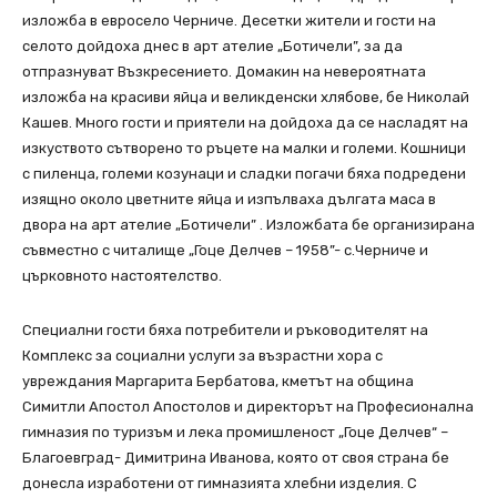
изложба в евросело Черниче. Десетки жители и гости на
селото дойдоха днес в арт ателие „Ботичели”, за да
отпразнуват Възкресението. Домакин на невероятната
изложба на красиви яйца и великденски хлябове, бе Николай
Кашев. Много гости и приятели на дойдоха да се насладят на
изкуството сътворено то ръцете на малки и големи. Кошници
с пиленца, големи козунаци и сладки погачи бяха подредени
изящно около цветните яйца и изпълваха дългата маса в
двора на арт ателие „Ботичели” . Изложбата бе организирана
съвместно с читалище „Гоце Делчев – 1958”- с.Черниче и
църковното настоятелство.
Специални гости бяха потребители и ръководителят на
Комплекс за социални услуги за възрастни хора с
увреждания Маргарита Бербатова, кметът на община
Симитли Апостол Апостолов и директорът на Професионална
гимназия по туризъм и лека промишленост „Гоце Делчев“ –
Благоевград- Димитрина Иванова, която от своя страна бе
донесла изработени от гимназията хлебни изделия. С