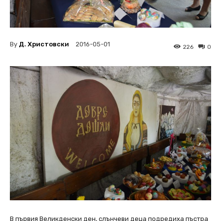
By
Д. Христовски
2016-05-01
226
0
В първия Великденски ден, слънчеви деца подредиха пъстра