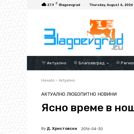
C
27.9
Blagoevgrad
Thursday, August 6, 2026
Актуално
Благоевград
Регио
Начало
Актуално
АКТУАЛНО
ЛЮБОПИТНО
НОВИНИ
Ясно време в но
By
Д. Христовски
2016-04-30