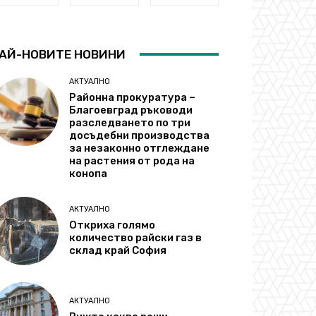
АЙ-НОВИТЕ НОВИНИ
АКТУАЛНО
Районна прокуратура –
Благоевград ръководи
разследването по три
досъдебни производства
за незаконно отглеждане
на растения от рода на
конопа
АКТУАЛНО
Откриха голямо
количество райски газ в
склад край София
АКТУАЛНО