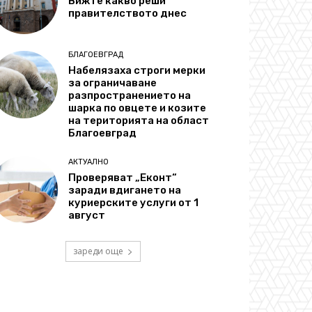
Вижте какво реши
правителството днес
БЛАГОЕВГРАД
Набелязаха строги мерки
за ограничаване
разпространението на
шарка по овцете и козите
на територията на област
Благоевград
АКТУАЛНО
Проверяват „Еконт“
заради вдигането на
куриерските услуги от 1
август
зареди още