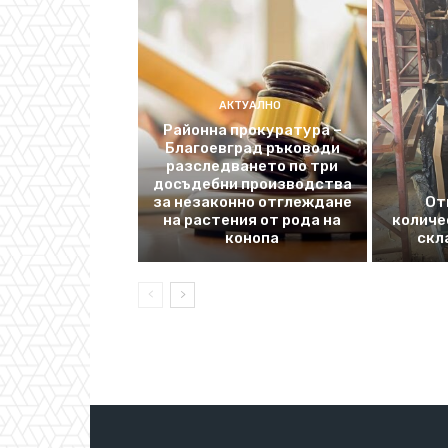
АКТУАЛНО
Районна прокуратура –
Благоевград ръководи
разследването по три
досъдебни производства
за незаконно отглеждане
От
на растения от рода на
количе
конопа
скл