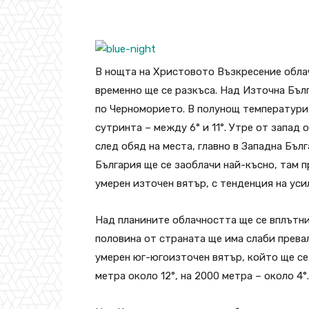
В нощта на Христовото Възкресение обла
временно ще се разкъса. Над Източна Бъл
по Черноморието. В полунощ температурит
сутринта – между 6° и 11°. Утре от запад
след обяд на места, главно в Западна Бъл
България ще се заоблачи най-късно, там п
умерен източен вятър, с тенденция на уси
Над планините облачността ще се вплътни
половина от страната ще има слаби превал
умерен юг-югоизточен вятър, който ще се
метра около 12°, на 2000 метра – около 4°.