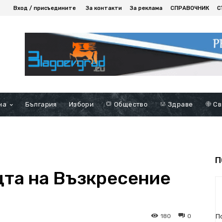
Вход / присъедините
За контакти
За реклама
СПРАВОЧНИК
С
на
България
Избори
Общество
Здраве
Св
П
щта на Възкресение
П
180
0