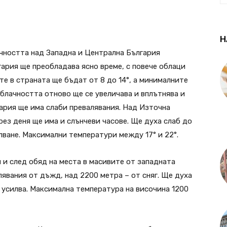
Н
чността над Западна и Централна България
гария ще преобладава ясно време, с повече облаци
е в страната ще бъдат от 8 до 14°, а минималните
 облачността отново ще се увеличава и вплътнява и
гария ще има слаби превалявания. Над Източна
рез деня ще има и слънчеви часове. Ще духа слаб до
лване. Максимални температури между 17° и 22°.
 и след обяд на места в масивите от западната
явания от дъжд, над 2200 метра – от сняг. Ще духа
 усилва. Максимална температура на височина 1200