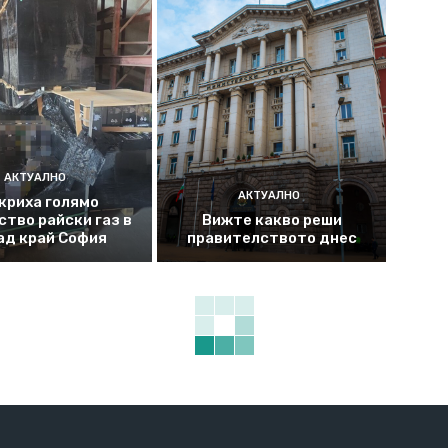
АКТУАЛНО
АКТУАЛНО
криха голямо
ство райски газ в
Вижте какво реши
ад край София
правителството днес