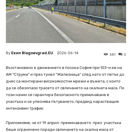
By
Екип Blagoevgrad.EU
2026-06-14
381
0
Възстановено е движението в посока София при 103-и км на
АМ “Струма” и през тунел “Железница” след като от петък до
днес са монтирани високоякостни мрежи и въжета, с които
да се обезопаси трасето от свличането на скалната маса. По
този начин се гарантира безопасното преминаване в
участъка и се улеснява пътуването, предвид нарастващия
интензивен трафик.
Припомняме, че от 19 април преминаването през участъка
беше ограничено поради свличането на скална маса от