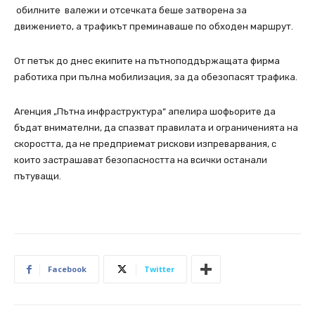
обилните валежи и отсечката беше затворена за
движението, а трафикът прeминаваше по обходен маршрут.
От петък до днес екипите на пътноподдържащата фирма
работиха при пълна мобилизация, за да обезопасят трафика.
Агенция „Пътна инфраструктура“ апелира шофьорите да
бъдат внимателни, да спазват правилата и ограниченията на
скоростта, да не предприемат рискови изпреварвания, с
които застрашават безопасността на всички останали
пътуващи.
Facebook
Twitter