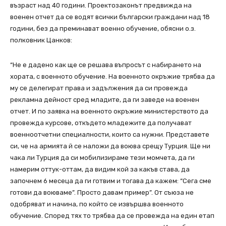
възраст над 40 години. Проектозаконът предвижда на
военен отчет да се водят всички български граждани над 18
години, без да преминават военно обучение, обясни о.з.
полковник Цанков:
“Не е дадено как ще се решава въпросът с набирането на
хората, с военното обучение. На военното окръжие трябва да
му се делегират права и задължения да си провежда
рекламна дейност сред младите, да ги заведе на военен
отчет. И по заявка на военното окръжие министерството да
провежда курсове, откъдето младежите да получават
военноотчетни специалности, които са нужни. Представете
си, че на армията й се наложи да воюва срещу Турция. Ще ни
чака ли Турция да си мобилизираме тези момчета, да ги
намерим оттук-оттам, да видим кой за какъв става, да
започнем 6 месеца да ги готвим и тогава да кажем: “Сега сме
готови да воюваме”. Просто давам пример”. От съюза не
одобряват и начина, по който се извършва военното
обучение. Според тях то трябва да се провежда на един етап