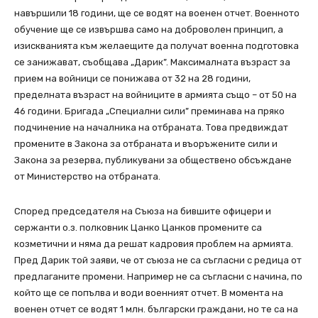
навършили 18 години, ще се водят на военен отчет. Военното
обучение ще се извършва само на доброволен принцип, а
изискванията към желаещите да получат военна подготовка
се занижават, съобщава „Дарик”. Максималната възраст за
прием на войници се понижава от 32 на 28 години,
пределната възраст на войниците в армията също – от 50 на
46 години. Бригада „Специални сили” преминава на пряко
подчинение на началника на отбраната. Това предвиждат
промените в Закона за отбраната и въоръжените сили и
Закона за резерва, публикувани за обществено обсъждане
от Министерство на отбраната.
Според председателя на Съюза на бившите офицери и
сержанти о.з. полковник Цанко Цанков промените са
козметични и няма да решат кадровия проблем на армията.
Пред Дарик той заяви, че от съюза не са съгласни с редица от
предлаганите промени. Например не са съгласни с начина, по
който ще се попълва и води военният отчет. В момента на
военен отчет се водят 1 млн. български граждани, но те са на