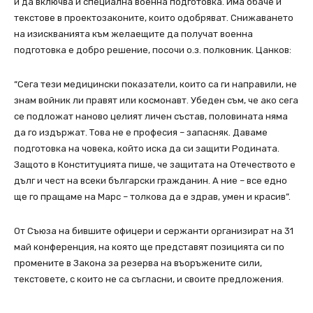
и да включва и специална военна подготовка. Има обаче и
текстове в проектозаконите, които одобряват. Снижаването
на изискванията към желаещите да получат военна
подготовка е добро решение, посочи о.з. полковник. Цанков:
“Сега тези медицински показатели, които са ги направили, не
знам войник ли правят или космонавт. Убеден съм, че ако сега
се подложат наново целият личен състав, половината няма
да го издържат. Това не е професия – запасняк. Даваме
подготовка на човека, който иска да си защити Родината.
Защото в Конституцията пише, че защитата на Отечеството е
дълг и чест на всеки български гражданин. А ние – все едно
ще го пращаме на Марс – толкова да е здрав, умен и красив”.
От Съюза на бившите офицери и сержанти организират на 31
май конференция, на която ще представят позицията си по
промените в Закона за резерва на въоръжените сили,
текстовете, с които не са съгласни, и своите предложения.