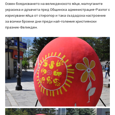
Освен боядисването на великденското яйце, малчуганите
украсиха и дръвчета пред Общинска администрация-Разлог с
изрисувани яйца от стиропор и така създадоха настроение
за всички броени дни преди най-големия християнски
празник-Великден.