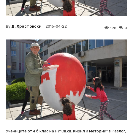
By
Д. Христовски
2016-04-22
198
0
Учениците от 4 б клас на НУ“Св.св. Кирил и Методий“ в Разлог,