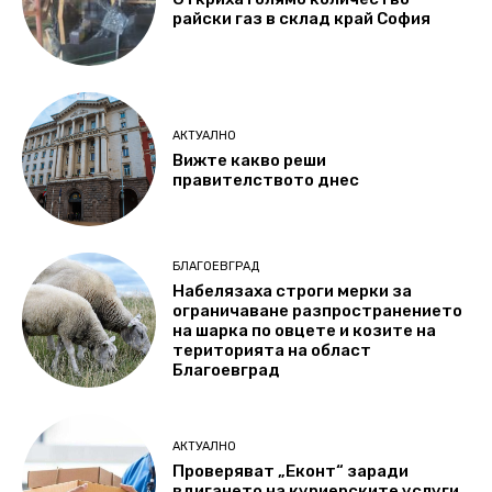
райски газ в склад край София
АКТУАЛНО
Вижте какво реши
правителството днес
БЛАГОЕВГРАД
Набелязаха строги мерки за
ограничаване разпространението
на шарка по овцете и козите на
територията на област
Благоевград
АКТУАЛНО
Проверяват „Еконт“ заради
вдигането на куриерските услуги