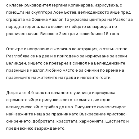
с класен ръководител Гергана Копанарова, изрисуваха, с
помощта на скулптора Асен Ботев, великденското яйце пред
сградата на Община Разлог. То украсява центъра на Разлог за
поредна година, като всeки път яйцето се изрисува по
различен начин. Високо е 2 метра и тежи близо 1.5 тона.
Отвътре е направено с желязна конструкция, а отвън с гипс.
Разглобява се на две и е пригодено за изрисуване за всеки
Великден. Яйцето се превърна в символ на Великденските
празници в Разлог. Любимо място е за снимки по време на
празниците на жителите на града и неговите гости.
Децата от 4 б клас на началното училище изрисуваха
огромното яйце с рисунки, които те смятат, че едно
великденско яйце трябва да има. Рисунките символизират
най-важните неща за празник като Възкресение Христово-
смирението, добротата, красотата, хармонията, щастието и
преди всичко възраждането.