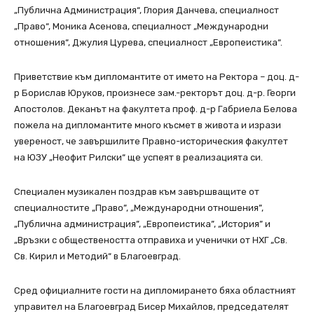
„Публична Администрация“, Глория Данчева, специалност
„Право“, Моника Асенова, специалност „Международни
отношения“, Джулия Цурева, специалност „Европеистика“.
Приветствие към дипломантите от името на Ректора – доц. д-
р Борислав Юруков, произнесе зам.-ректорът доц. д-р. Георги
Апостолов. Деканът на факултета проф. д-р Габриела Белова
пожела на дипломантите много късмет в живота и изрази
увереност, че завършилите Правно-историческия факултет
на ЮЗУ „Неофит Рилски“ ще успеят в реализацията си.
Специален музикален поздрав към завършващите от
специалностите „Право”, „Международни отношения”,
„Публична администрация”, „Европеистика”, „История” и
„Връзки с обществеността отправиха и ученички от НХГ „Св.
Св. Кирил и Методий“ в Благоевград.
Сред официалните гости на дипломирането бяха областният
управител на Благоевград Бисер Михайлов, председателят