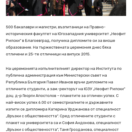
500 бакалаври и магистри, възпитаници на Правно-
историческия факултет на Югозападния университет „Неофит
Рилски“ в Благоевград, получиха дипломите си за висше
образование. На тържествената церемония днес бяха
отличени и 25-те отличници на випуск 2015.
На церемонията изпълнителният директор на Института по
публична администрация към Министерски съвет на
Република България Павел Иванов връчи дипломите на
отличните студенти, а зам.-ректорът на ЮЗУ „Неофит Рилски“
доц. д-р Георги Апостолов – плакетите за отличен успех. С
най-висок успех 6.00 от семестриалните и държавните
изпити се дипломира Катерина Урджанова от специалност
„Връзки с обществеността“. Сред отличените студенти с
плакет на университета са и София Андонова, специалност
„Връзки с обществеността“, Таня Грозданова, специалност