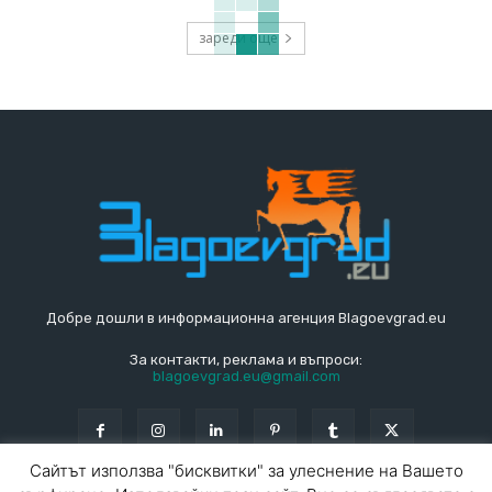
зареди още
Добре дошли в информационна агенция Blagoevgrad.eu
За контакти, реклама и въпроси:
blagoevgrad.eu@gmail.com
Сайтът използва "бисквитки" за улеснение на Вашето