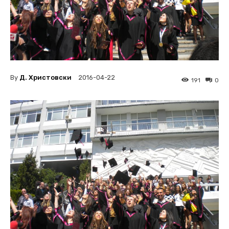
By
Д. Христовски
2016-04-22
191
0