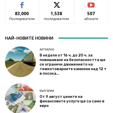
83,000
1,538
507
Последователи
последователи
абонати
НАЙ-НОВИТЕ НОВИНИ
АКТУАЛНО
В неделя от 16 ч. до 20 ч. за
повишаване на безопасността ще
се ограничи движението на
тежкотоварните камиони над 12 т
в посока...
БЪЛГАРИЯ
От 9 август цените на
финансовите услуги ще са само в
евро