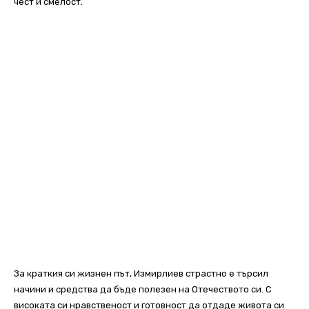
чест и смелост.
За краткия си жизнен път, Измирлиев страстно e търсил
начини и средства да бъде полезен на Отечеството си. С
високата си нравственост и готовност да отдаде живота си