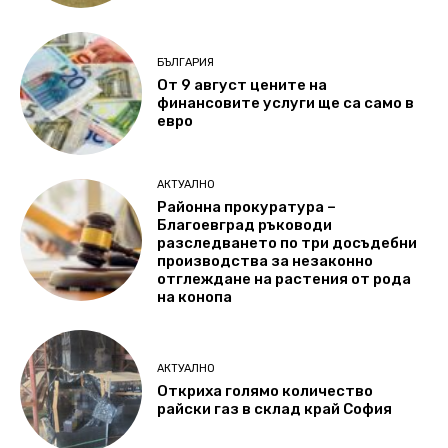
БЪЛГАРИЯ
От 9 август цените на
финансовите услуги ще са само в
евро
АКТУАЛНО
Районна прокуратура –
Благоевград ръководи
разследването по три досъдебни
производства за незаконно
отглеждане на растения от рода
на конопа
АКТУАЛНО
Откриха голямо количество
райски газ в склад край София