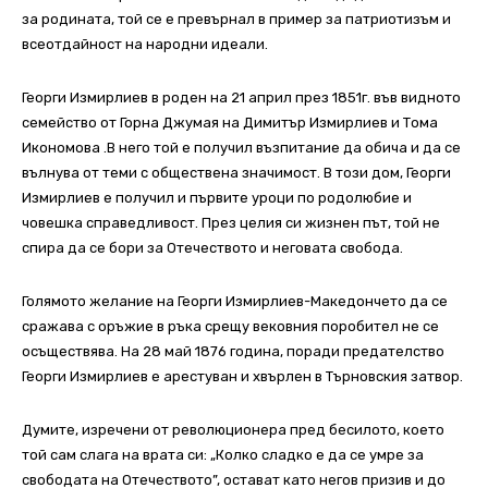
за родината, той се е превърнал в пример за патриотизъм и
всеотдайност на народни идеали.
Георги Измирлиев в роден на 21 април през 1851г. във видното
семейство от Горна Джумая на Димитър Измирлиев и Тома
Икономова .В него той е получил възпитание да обича и да се
вълнува от теми с обществена значимост. В този дом, Георги
Измирлиев е получил и първите уроци по родолюбие и
човешка справедливост. През целия си жизнен път, той не
спира да се бори за Отечеството и неговата свобода.
Голямото желание на Георги Измирлиев-Македончето да се
сражава с оръжие в ръка срещу вековния поробител не се
осъществява. На 28 май 1876 година, поради предателство
Георги Измирлиев е арестуван и хвърлен в Търновския затвор.
Думите, изречени от революционера пред бесилото, което
той сам слага на врата си: „Колко сладко е да се умре за
свободата на Отечеството”, остават като негов призив и до