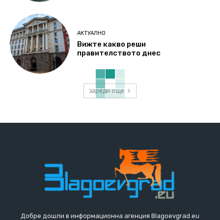
АКТУАЛНО
Вижте какво реши
правителството днес
зареди още
Добре дошли в информационна агенция Blagoevgrad.eu