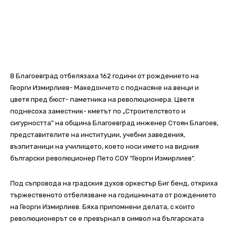
В Благоевград отбелязаха 162 години от рождението на
Георги Измирлиев- Македончето с поднасяне на венци и
цветя пред бюст- паметника на революционера.
Цветя
поднесоха заместник- кметът по „Строителството и
сигурността” на община Благоевград инженер Стоян Благоев,
представителите на институции, учебни заведения,
възпитаници на училището, което носи името на видния
български революционер Пето СОУ “Георги Измирлиев”.
Под съпровода на градския духов оркестър Биг бенд, откриха
тържественото отбелязване на годишнината от рождението
на Георги Измирлиев. Бяха припомнени делата, с които
революционерът се е превърнал в символ на българската