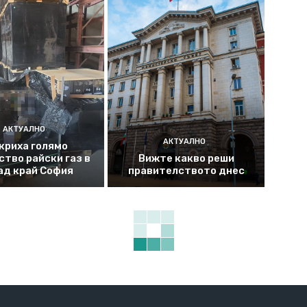
АКТУАЛНО
АКТУАЛНО
криха голямо
ство райски газ в
Вижте какво реши
ад край София
правителството днес