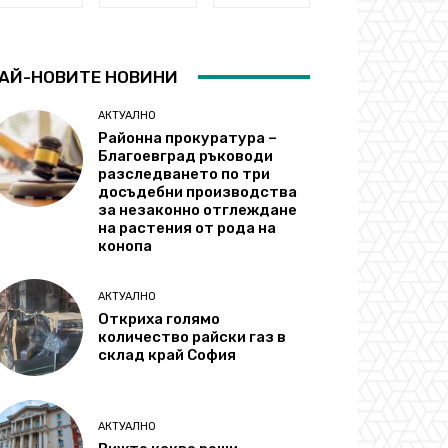
АЙ-НОВИТЕ НОВИНИ
АКТУАЛНО
Районна прокуратура –
Благоевград ръководи
разследването по три
досъдебни производства
за незаконно отглеждане
на растения от рода на
конопа
АКТУАЛНО
Откриха голямо
количество райски газ в
склад край София
АКТУАЛНО