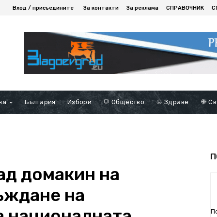
Вход / присъедините
За контакти
За реклама
СПРАВОЧНИК
С
на
България
Избори
Общество
Здраве
Св
П
ад домакин на
ъждане на
а националната
П