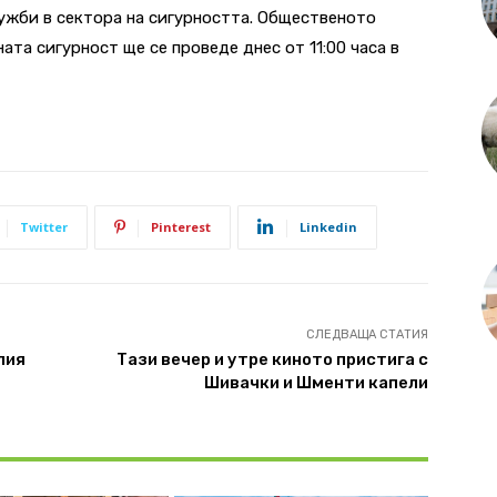
ужби в сектора на сигурността. Общественото
та сигурност ще се проведе днес от 11:00 часа в
Twitter
Pinterest
Linkedin
СЛЕДВАЩА СТАТИЯ
лия
Тази вечер и утре киното пристига с
Шивачки и Шменти капели