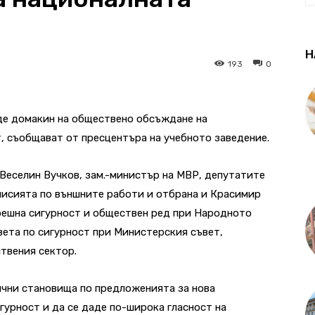
Н
193
0
де домакин на обществено обсъждане на
, съобщават от пресцентъра на учебното заведение.
 Веселин Вучков, зам.-министър на МВР, депутатите
исията по външните работи и отбрана и Красимир
решна сигурност и обществен ред при Народното
вета по сигурност при Министерския съвет,
твения сектор.
ични становища по предложенията за нова
гурност и да се даде по-широка гласност на