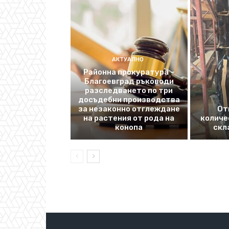
АКТУАЛНО
Районна прокуратура –
Благоевград ръководи
разследването по три
досъдебни производства
за незаконно отглеждане
От
на растения от рода на
количе
конопа
скл