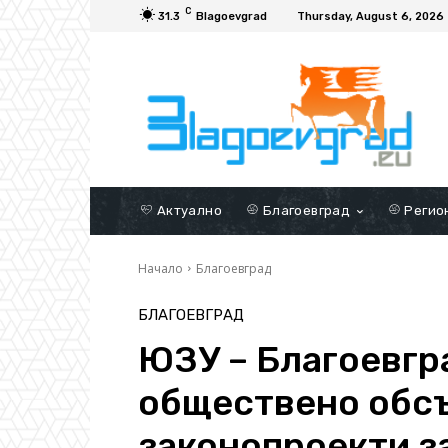
C
31.3
Blagoevgrad
Thursday, August 6, 2026
Актуално
Благоевград
Регио
Начало
Благоевград
БЛАГОЕВГРАД
ЮЗУ – Благоевгр
обществено обс
законопроекти з