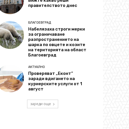
Вижте какво реши
правителството днес
БЛАГОЕВГРАД
Набелязаха строги мерки
за ограничаване
разпространението на
шарка по овцете и козите
на територията на област
Благоевград
АКТУАЛНО
Проверяват „Еконт“
заради вдигането на
куриерските услуги от 1
август
зареди още