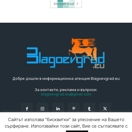
зареди още
Добре дошли в информационна агенция Blagoevgrad.eu
За контакти, реклама и въпроси:
blagoevgrad.eu@gmail.com
Сайтът използва "бисквитки" за улеснение на Вашето
сърфиране. Използвайки този сайт, Вие се съгласявате с