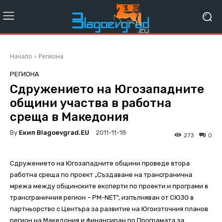
Начало
Региона
РЕГИОНА
Сдружението на Югозападните
общини участва в работна
среща в Македония
By
Екип Blagoevgrad.EU
2011-11-18
273
0
Сдружението на Югозападните общини проведе втора
работна среща по проект „Създаване на трансгранична
мрежа между общинските експерти по проекти и програми в
трансграничния регион – PM-NET”, изпълняван от СЮЗО в
партньорство с Центъра за развитие на Югоизточния планов
регион на Македония и финансиран по Програмата за