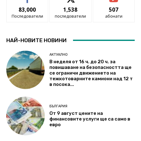
83,000
1,538
507
Последователи
последователи
абонати
НАЙ-НОВИТЕ НОВИНИ
АКТУАЛНО
В неделя от 16 ч. до 20 ч. за
повишаване на безопасността ще
се ограничи движението на
тежкотоварните камиони над 12 т
в посока...
БЪЛГАРИЯ
От 9 август цените на
финансовите услуги ще са само в
евро