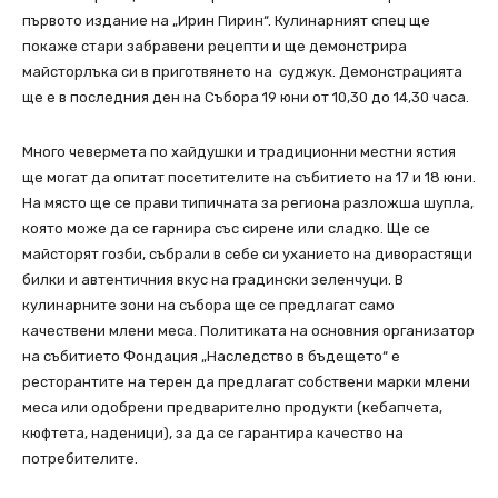
първото издание на „Ирин Пирин“. Кулинарният спец ще
покаже стари забравени рецепти и ще демонстрира
майсторлъка си в приготвянето на суджук. Демонстрацията
ще е в последния ден на Събора 19 юни от 10,30 до 14,30 часа.
Много чевермета по хайдушки и традиционни местни ястия
ще могат да опитат посетителите на събитието на 17 и 18 юни.
На място ще се прави типичната за региона разложша шупла,
която може да се гарнира със сирене или сладко. Ще се
майсторят гозби, събрали в себе си уханието на диворастящи
билки и автентичния вкус на градински зеленчуци. В
кулинарните зони на събора ще се предлагат само
качествени млени меса. Политиката на основния организатор
на събитието Фондация „Наследство в бъдещето“ е
ресторантите на терен да предлагат собствени марки млени
меса или одобрени предварително продукти (кебапчета,
кюфтета, наденици), за да се гарантира качество на
потребителите.