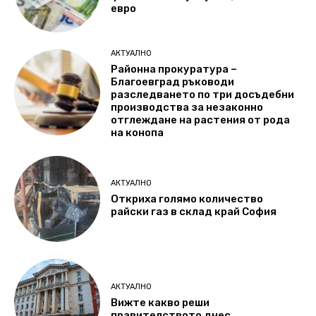
евро
АКТУАЛНО
Районна прокуратура –
Благоевград ръководи
разследването по три досъдебни
производства за незаконно
отглеждане на растения от рода
на конопа
АКТУАЛНО
Откриха голямо количество
райски газ в склад край София
АКТУАЛНО
Вижте какво реши
правителството днес