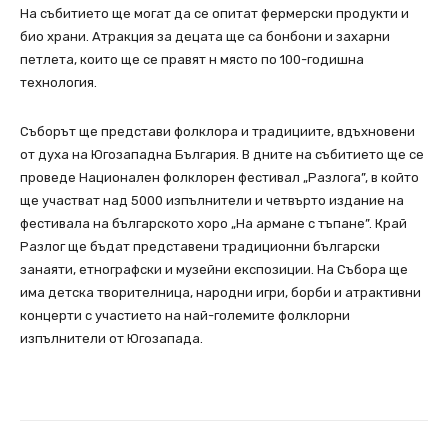
На събитието ще могат да се опитат фермерски продукти и
био храни. Атракция за децата ще са бонбони и захарни
петлета, които ще се правят н място по 100-годишна
технология.
Съборът ще представи фолклора и традициите, вдъхновени
от духа на Югозападна България. В дните на събитието ще се
проведе Национален фолклорен фестивал „Разлога”, в който
ще участват над 5000 изпълнители и четвърто издание на
фестивала на българското хоро „На армане с тъпане”. Край
Разлог ще бъдат представени традиционни български
занаяти, етнографски и музейни експозиции. На Събора ще
има детска творителница, народни игри, борби и атрактивни
концерти с участието на най-големите фолклорни
изпълнители от Югозапада.