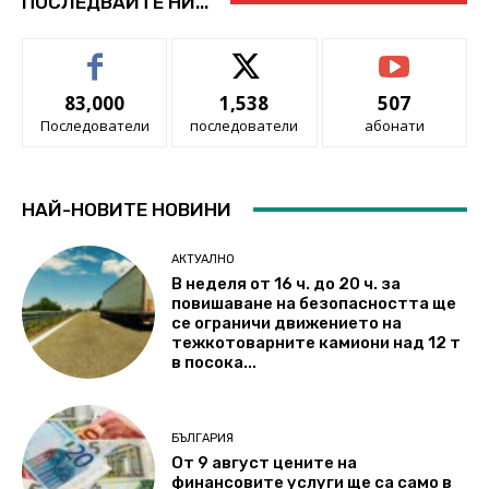
ПОСЛЕДВАЙТЕ НИ...
83,000
1,538
507
Последователи
последователи
абонати
НАЙ-НОВИТЕ НОВИНИ
АКТУАЛНО
В неделя от 16 ч. до 20 ч. за
повишаване на безопасността ще
се ограничи движението на
тежкотоварните камиони над 12 т
в посока...
БЪЛГАРИЯ
От 9 август цените на
финансовите услуги ще са само в