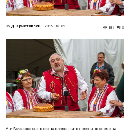
By
Д. Христовски
2016-06-01
181
0
Ути Бъчваров ще готви на разлошките поляни по време на