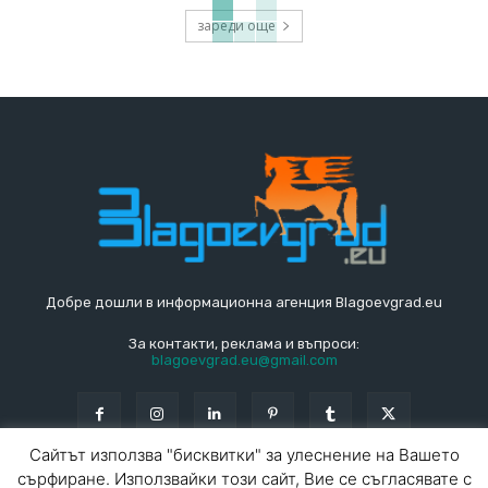
зареди още
Добре дошли в информационна агенция Blagoevgrad.eu
За контакти, реклама и въпроси:
blagoevgrad.eu@gmail.com
Сайтът използва "бисквитки" за улеснение на Вашето
сърфиране. Използвайки този сайт, Вие се съгласявате с