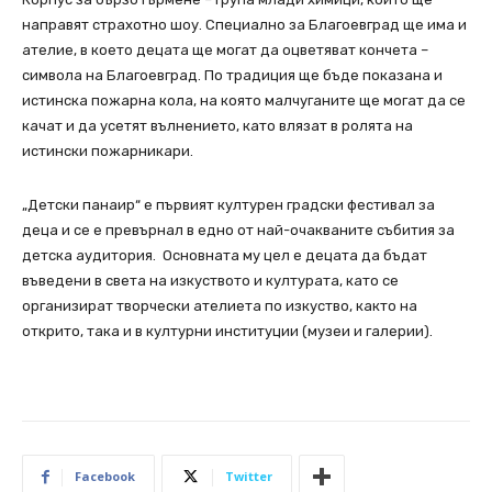
направят страхотно шоу. Специално за Благоевград ще има и
ателие, в което децата ще могат да оцветяват кончета –
символа на Благоевград. По традиция ще бъде показана и
истинска пожарна кола, на която малчуганите ще могат да се
качат и да усетят вълнението, като влязат в ролята на
истински пожарникари.
„Детски панаир“ е първият културен градски фестивал за
деца и се е превърнал в едно от най-очакваните събития за
детска аудитория. Основната му цел е децата да бъдат
въведени в света на изкуството и културата, като се
организират творчески ателиета по изкуство, както на
открито, така и в културни институции (музеи и галерии).
Facebook
Twitter