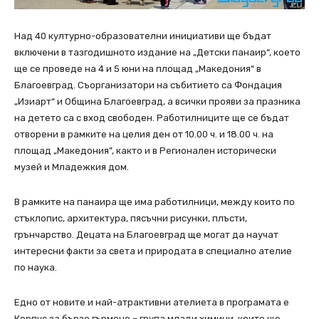
Над 40 културно-образователни инициативи ще бъдат
включени в тазгодишното издание на „Детски панаир“, което
ще се проведе на 4 и 5 юни на площад „Македония“ в
Благоевград. Съорганизатори на събитието са Фондация
„Изиарт“ и Община Благоевград, а всички прояви за празника
на детето са с вход свободен. Работилниците ще се бъдат
отворени в рамките на целия ден от 10.00 ч. и 18.00 ч. на
площад „Македония”, както и в Регионален исторически
музей и Младежкия дом.
В рамките на панаира ще има работилници, между които по
стъклопис, архитектура, пясъчни рисунки, плъсти,
грънчарство. Децата на Благоевград ще могат да научат
интересни факти за света и природата в специално ателие
по наука.
Едно от новите и най-атрактивни ателиета в програмата е
Корпус за бързо гърмене – група млади химици, които ще