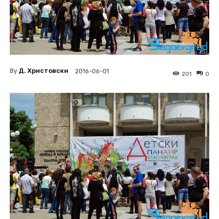
By
Д. Христовски
2016-06-01
201
0