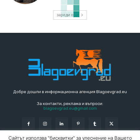
зареди още
Добре дошли в информационна агенция Blagoevgrad.eu
За контакти, реклама и въпроси:
blagoevgrad.eu@gmail.com
Сайтът използва "бисквитки" за улеснение на Вашето