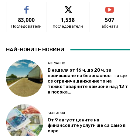
83,000
1,538
507
Последователи
последователи
абонати
НАЙ-НОВИТЕ НОВИНИ
АКТУАЛНО
В неделя от 16 ч. до 20 ч. за
повишаване на безопасността ще
се ограничи движението на
тежкотоварните камиони над 12 т
в посока...
БЪЛГАРИЯ
От 9 август цените на
финансовите услуги ще са само в
евро