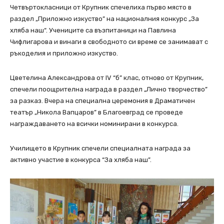
Четвъртокласници от Крупник спечелиха първо място в
раздел „Приложно изкуство” на националния конкурс „За
хляба наш“. Учениците са възпитаници на Павлина
Чифлигарова и винаги в свободното си време се занимават с
ръкоделия и приложно изкуство.
Цветелина Александрова от IV “б” клас, отново от Крупник,
спечели поощрителна награда в раздел „Лично творчество”
за разказ. Вчера на специална церемония в Драматичен
театър „Никола Вапцаров” в Благоевград се проведе
награждаването на всички номинирани в конкурса.
Училището в Крупник спечели специалната награда за
активно участие в конкурса “За хляба наш”.