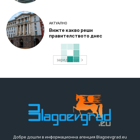
АКТУАЛНО
Вижте какво реши
правителството днес
зареди още
Добре дошли в информационна агенция Blagoevgrad.eu