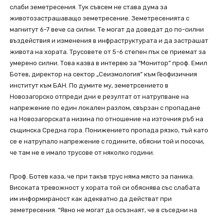
слаби земетресения. Тук съвсем не става дума за
животозастрашаващо земетресение. Земетресенията с
магнитут 6-7 вече са силни. Те могат да доведат до по-силни
въздействия и изменения в инфраструктурата и да застрашат
живота на хората. Трусовете от 5-6 степен пък се приемат за
умерено силни. Това казва в интервю за “Монитор” проф. Емил
Ботев, директор на сектор „Сеизмология” към Геофизичния
институт към БАН. По думите му, земетрсението в
Новозагорско отпреди дни е резултат от натрупване на
напрежение по един локален разлом, свързан с пропадане
на Новозагорската низина по отношение на източния ръб на
същинска Средна гора. Понижението пропада рязко, тъй като
се е натрупало напрежение с годините, обясни той и посочи,
че там не е имало трусове от няколко години.
Проф. Ботев каза, че при такъв трус няма място за паника.
Високата тревожност у хората той си обяснява със слабата
им информираност как адекватно да действат при
земетресения. “Явно не могат да осъзнаят, че в съседни на