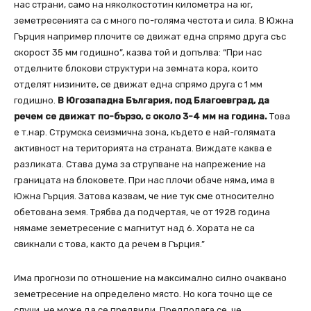
нас страни, само на няколкостотин километра на юг,
земетресенията са с много по-голяма честота и сила. В Южна
Гърция например плочите се движат една спрямо друга със
скорост 35 мм годишно”, казва той и допълва: “При нас
отделните блокови структури на земната кора, които
отделят низините, се движат една спрямо друга с 1 мм
годишно.
В Югозападна България, под Благоевград, да
речем се движат по-бързо, с около 3-4 мм на година.
Това
е т.нар. Струмска сеизмична зона, където е най-голямата
активност на територията на страната. Виждате каква е
разликата. Става дума за струпване на напрежение на
границата на блоковете. При нас плочи обаче няма, има в
Южна Гърция. Затова казвам, че ние тук сме относително
обетована земя. Трябва да подчертая, че от 1928 година
нямаме земетресение с магнитут над 6. Хората не са
свикнали с това, както да речем в Гърция.”
Има прогнози по отношение на максимално силно очаквано
земетресение на определено място. Но кога точно ще се
случи, не може да се предвиди. Предполага се, че