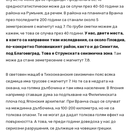
средностатистически може да се случи през 40-50 години за
района на Румъния, да речем. В района на планината Вранча
през последните 200 години са станали около 5
земетресения с магнитут над 7. По груби сметки можем да
кажем, че това се случва през 40 години.
У нас, двете места,
в които са направени тези изследвания, са около Пловдив,
по-конкретно Поповишкият район, както и до Симитли,
под Благоевград. Това е Струмската сеизмична зона
. Там
може да стане земетресение с магнитут 7,8.
В световен мащаб в Тихоокеанския сеизмичен пояс всяка
седмица има трусове с магнитут 7. Но те са в недрата на
океана, на голяма дълбочина и там няма население. В Япония
например ставаше дума за подпъхване на Филипинската
плоча под Японския архипелаг. При Вранча също се случват
на междинна дълбочина, на 100-200 километра, но не са
толкова опасни. Те не могат да дадат толкова голям ефект на
повърхността. А това, че преди години доведоха у нас до
сериозни разрушения, се дължеше на човешки грешки.