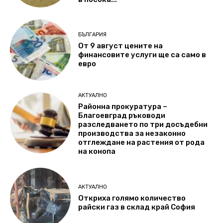
БЪЛГАРИЯ
От 9 август цените на
финансовите услуги ще са само в
евро
АКТУАЛНО
Районна прокуратура –
Благоевград ръководи
разследването по три досъдебни
производства за незаконно
отглеждане на растения от рода
на конопа
АКТУАЛНО
Откриха голямо количество
райски газ в склад край София