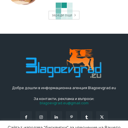
зареди още
Добре дошли в информационна агенция Blagoevgrad.eu
За контакти, реклама и въпроси:
blagoevgrad.eu@gmail.com
Сайтът използва "бисквитки" за улеснение на Вашето