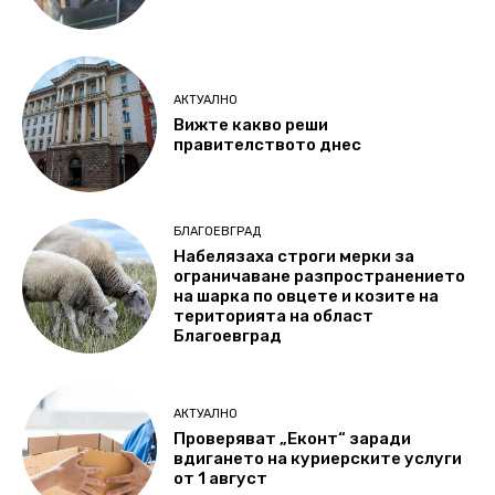
АКТУАЛНО
Вижте какво реши
правителството днес
БЛАГОЕВГРАД
Набелязаха строги мерки за
ограничаване разпространението
на шарка по овцете и козите на
територията на област
Благоевград
АКТУАЛНО
Проверяват „Еконт“ заради
вдигането на куриерските услуги
от 1 август