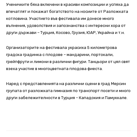
Ученичките бяха включени в красиви композиции и успяха да
впечатлят и покажат богатството на носиите от Разложката
котловина. Участието във фестивала им донесе много
вълнения, удоволствия и запознанства с интересни хора от
други държави – Турция, Косово, Грузия, ЮАР, Украйна и т.н.
Организаторите на фестивала украсиха 5 километрова
градска градинка с плодове – мандарини, портокали,
грейпфрути и лимони в различни фигури. Танцьори от цял свят
взеха участие в многоцветната плодова фиеста.
Наред с представленията на различни сцени в град Мерсин
групата от разложката гимназия по транспорт посети и много
други забележителности в Турция – Кападокия и Памуккале.