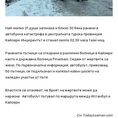
Най-малко 21 души загинаха и близо 30 бяха ранени в
автобусна катастрофа в централната турска провинция
Кайсери. Инцидентът е станал около 02.30 часа тази нощ.
Ранените пътници са откарани в различни болници в Кайзери
както и държавна болница Pinarbasi. Седем от жертвите са
жени. По първоначална информация, автобусът, превозващ
50 пътници, се подхлъзнал и излязъл извън шосето на
заледен участък от пътя.
Властите се опасяват, че броят на жертвите може да
нарасне. Aвтобусът пътувал по маршрута между Истанбул и
Кайсери.
Сн: Тodayszaman.com