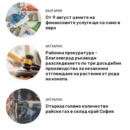
БЪЛГАРИЯ
От 9 август цените на
финансовите услуги ще са само в
евро
АКТУАЛНО
Районна прокуратура –
Благоевград ръководи
разследването по три досъдебни
производства за незаконно
отглеждане на растения от рода
на конопа
АКТУАЛНО
Откриха голямо количество
райски газ в склад край София