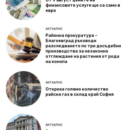
От 9 август цените на
финансовите услуги ще са само в
евро
АКТУАЛНО
Районна прокуратура –
Благоевград ръководи
разследването по три досъдебни
производства за незаконно
отглеждане на растения от рода
на конопа
АКТУАЛНО
Откриха голямо количество
райски газ в склад край София
АКТУАЛНО