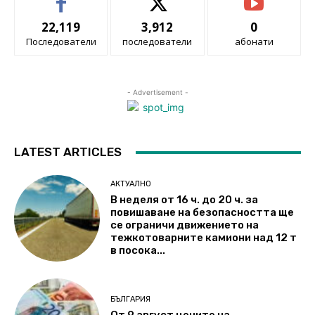
22,119
3,912
0
Последователи
последователи
абонати
- Advertisement -
LATEST ARTICLES
АКТУАЛНО
В неделя от 16 ч. до 20 ч. за
повишаване на безопасността ще
се ограничи движението на
тежкотоварните камиони над 12 т
в посока...
БЪЛГАРИЯ