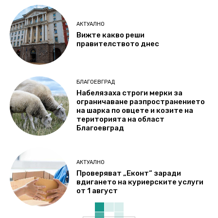
АКТУАЛНО
Вижте какво реши
правителството днес
БЛАГОЕВГРАД
Набелязаха строги мерки за
ограничаване разпространението
на шарка по овцете и козите на
територията на област
Благоевград
АКТУАЛНО
Проверяват „Еконт“ заради
вдигането на куриерските услуги
от 1 август