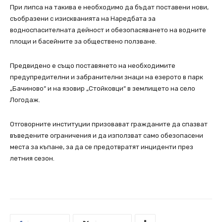
При липса на такива е необходимо да бъдат поставени нови,
съобразени с изискванията на Наредбата за
водноспасителната дейност и обезопасяването на водните
площи и басейните за обществено ползване.
Предвидено е също поставянето на необходимите
предупредителни и забранителни знаци на езерото в парк
„Бачиново“ и на язовир „Стойковци“ в землището на село
Логодаж.
Отговорните институции призовават гражданите да спазват
въведените ограничения и да използват само обезопасени
места за къпане, за да се предотвратят инциденти през
летния сезон.