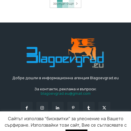
зареди още
Добре дошли в информационна агенция Blagoevgrad.eu
За контакти, реклама и въпроси:
blagoevgrad.eu@gmail.com
Сайтът използва "бисквитки" за улеснение на Вашето
сърфиране. Използвайки този сайт, Вие се съгласявате с