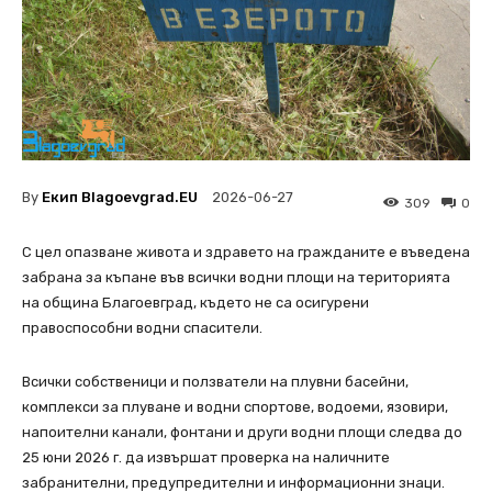
By
Екип Blagoevgrad.EU
2026-06-27
309
0
С цел опазване живота и здравето на гражданите е въведена
забрана за къпане във всички водни площи на територията
на община Благоевград, където не са осигурени
правоспособни водни спасители.
Всички собственици и ползватели на плувни басейни,
комплекси за плуване и водни спортове, водоеми, язовири,
напоителни канали, фонтани и други водни площи следва до
25 юни 2026 г. да извършат проверка на наличните
забранителни, предупредителни и информационни знаци.