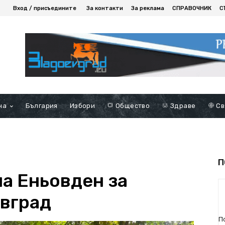
Вход / присъедините
За контакти
За реклама
СПРАВОЧНИК
С
на
България
Избори
Общество
Здраве
Св
П
на Еньовден за
евград
П