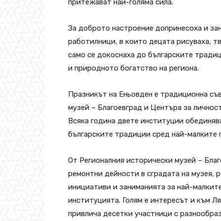
притежават най-голяма сила.
За доброто настроение допринесоха и зан
работилници, в които децата рисуваха, тв
само се докоснаха до българските традиц
и природното богатство на региона.
Празникът на Еньовден е традиционна съ
музей – Благоевград и Центъра за личност
Всяка година двете институции обединява
българските традиции сред най-малките п
От Регионалния исторически музей – Бла
ремонтни дейности в сградата на музея, 
инициативи и заниманията за най-малкит
институцията. Голям е интересът и към Ля
привлича десетки участници с разнообра