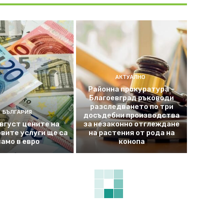
АКТУАЛНО
Районна прокуратура –
Благоевград ръководи
разследването по три
БЪЛГАРИЯ
досъдебни производства
август цените на
за незаконно отглеждане
вите услуги ще са
на растения от рода на
само в евро
конопа