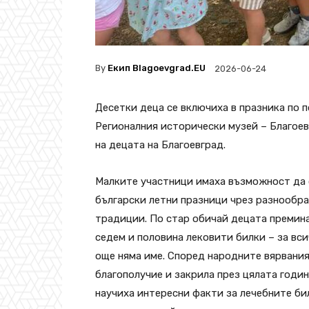
By
Екип Blagoevgrad.EU
2026-06-24
Десетки деца се включиха в празника по 
Регионалния исторически музей – Благоев
на децата на Благоевград.
Малките участници имаха възможност да 
български летни празници чрез разнообра
традиции. По стар обичай децата премина
седем и половина лековити билки – за вси
още няма име. Според народните вярвания
благополучие и закрила през цялата годин
научиха интересни факти за лечебните би