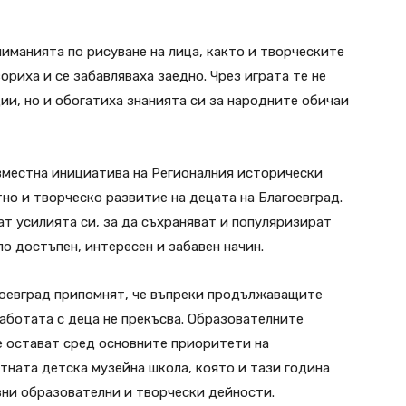
иманията по рисуване на лица, както и творческите
ориха и се забавляваха заедно. Чрез играта те не
ии, но и обогатиха знанията си за народните обичаи
вместна инициатива на Регионалния исторически
но и творческо развитие на децата на Благоевград.
т усилията си, за да съхраняват и популяризират
о достъпен, интересен и забавен начин.
гоевград припомнят, че въпреки продължаващите
работата с деца не прекъсва. Образователните
е остават сред основните приоритети на
тната детска музейна школа, която и тази година
зни образователни и творчески дейности.