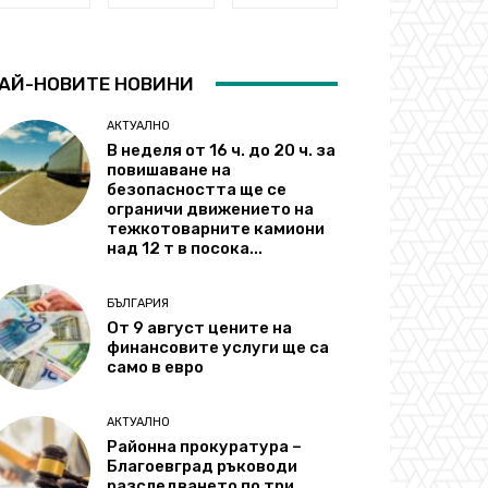
АЙ-НОВИТЕ НОВИНИ
АКТУАЛНО
В неделя от 16 ч. до 20 ч. за
повишаване на
безопасността ще се
ограничи движението на
тежкотоварните камиони
над 12 т в посока...
БЪЛГАРИЯ
От 9 август цените на
финансовите услуги ще са
само в евро
АКТУАЛНО
Районна прокуратура –
Благоевград ръководи
разследването по три