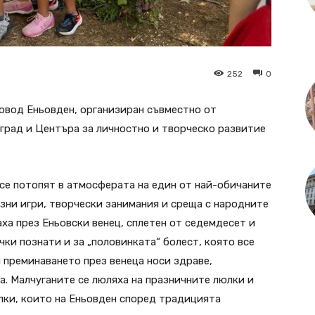
252
0
повод Еньовден, организиран съвместно от
град и Центъра за личностно и творческо развитие
се потопят в атмосферата на един от най-обичаните
зни игри, творчески занимания и среща с народните
ха през Еньовски венец, сплетен от седемдесет и
чки познати и за „половинката“ болест, която все
 преминаването през венеца носи здраве,
а. Малчуганите се люляха на празничните люлки и
лки, които на Еньовден според традицията