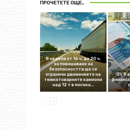
ПРОЧЕТЕТЕ ОЩЕ..
АКТУАЛНО
В неделя от 16 ч. до 20 ч.
за повишаване на
безопасността ще се
ограничи движението на
От 9 
тежкотоварните камиони
финансо
над 12 т в посока...