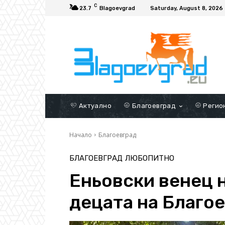
C
23.7
Blagoevgrad
Saturday, August 8, 2026
Актуално
Благоевград
Регио
Начало
Благоевград
БЛАГОЕВГРАД
ЛЮБОПИТНО
Еньовски венец 
децата на Благо