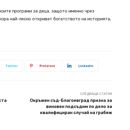
оите програми за деца, защото именно чрез
хора най-лесно откриват богатството на историята,
Twitter
Pinterest
Linkedin
СЛЕДВАЩА СТАТИЯ
ста
Окръжен съд-Благоевград призна за
виновен подсъдим по дело за
квалифициран случай на грабеж