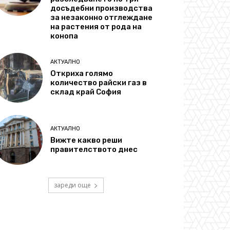
досъдебни производства
за незаконно отглеждане
на растения от рода на
конопа
АКТУАЛНО
Откриха голямо
количество райски газ в
склад край София
АКТУАЛНО
Вижте какво реши
правителството днес
зареди още