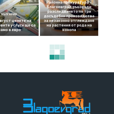
Районна прокуратура –
Благоевград ръководи
разследването по три
БЪЛГАРИЯ
досъдебни производства
август цените на
за незаконно отглеждане
вите услуги ще са
на растения от рода на
само в евро
конопа