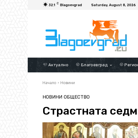
C
32.1
Blagoevgrad
Saturday, August 8, 2026
Актуално
Благоевград
Регио
Начало
Новини
НОВИНИ
ОБЩЕСТВО
Страстната седм