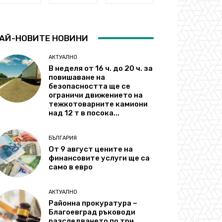
АЙ-НОВИТЕ НОВИНИ
АКТУАЛНО
В неделя от 16 ч. до 20 ч. за
повишаване на
безопасността ще се
ограничи движението на
тежкотоварните камиони
над 12 т в посока...
БЪЛГАРИЯ
От 9 август цените на
финансовите услуги ще са
само в евро
АКТУАЛНО
Районна прокуратура –
Благоевград ръководи
разследването по три