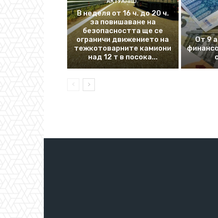
АКТУАЛНО
В неделя от 16 ч. до 20 ч.
за повишаване на
безопасността ще се
ограничи движението на
От 9 
тежкотоварните камиони
финансо
над 12 т в посока...