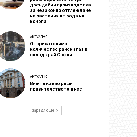
досъдебни производства
за незаконно отглеждане
на растения от рода на
конопа
АКТУАЛНО
Откриха голямо
количество райски газ в
склад край София
АКТУАЛНО
Вижте какво реши
правителството днес
зареди още