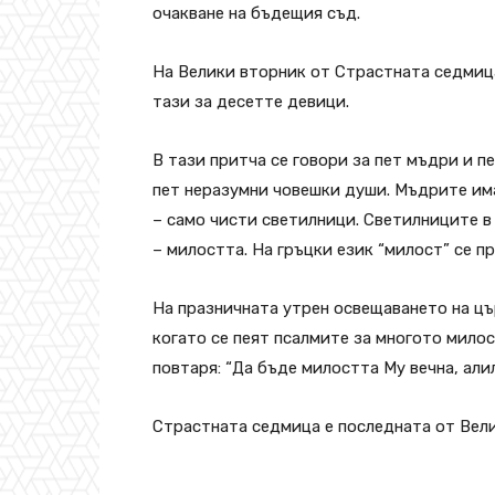
очакване на бъдещия съд.
На Велики вторник от Страстната седмица
тази за десетте девици.
В тази притча се говори за пет мъдри и п
пет неразумни човешки души. Мъдрите има
– само чисти светилници. Светилниците в
– милостта. На гръцки език “милост” се пр
На празничната утрен освещаването на цър
когато се пеят псалмите за многото мило
повтаря: “Да бъде милостта Му вечна, алил
Страстната седмица е последната от Вел