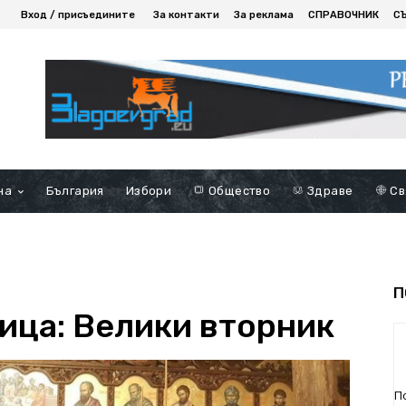
Вход / присъедините
За контакти
За реклама
СПРАВОЧНИК
С
на
България
Избори
Общество
Здраве
Св
П
ица: Велики вторник
П