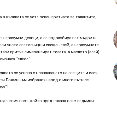
 в църквата се чете освен притчата за талантите,
ет неразумни девици, а се подразбира пет мъдри и
ли чисти светилници и свещен елей, а неразумните
 тази притча символизират телата, а маслото (елей)
оизнася “елеос”.
квата се усилва от запалването на свещите и елея,
сти Божии към избрания народ и много пъти се
уя”!.
икденския пост, който продължава осем седмици.