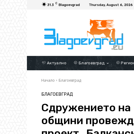
C
31.3
Blagoevgrad
Thursday, August 6, 2026
Актуално
Благоевград
Регио
Начало
Благоевград
БЛАГОЕВГРАД
Сдружението на
общини провежда
проект „Балканск