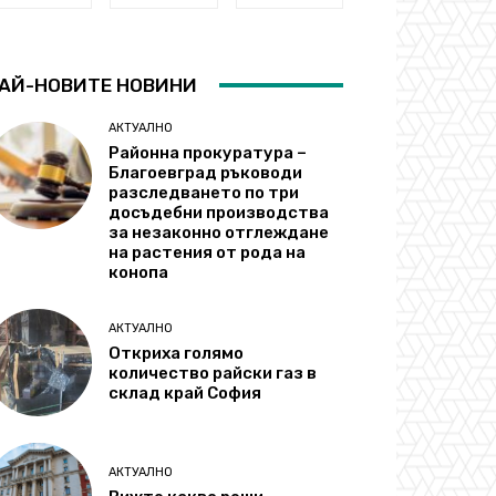
АЙ-НОВИТЕ НОВИНИ
АКТУАЛНО
Районна прокуратура –
Благоевград ръководи
разследването по три
досъдебни производства
за незаконно отглеждане
на растения от рода на
конопа
АКТУАЛНО
Откриха голямо
количество райски газ в
склад край София
АКТУАЛНО