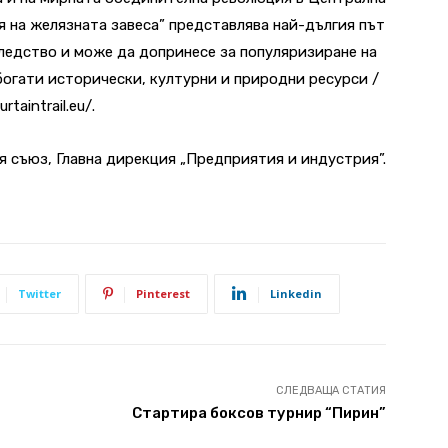
я на желязната завеса” представлява най-дългия път
ледство и може да допринесе за популяризиране на
огати исторически, културни и природни ресурси /
aintrail.eu/.
 съюз, Главна дирекция „Предприятия и индустрия”.
Twitter
Pinterest
Linkedin
СЛЕДВАЩА СТАТИЯ
Стартира боксов турнир “Пирин”