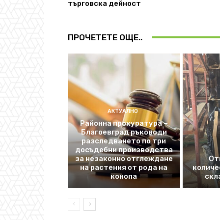
търговска дейност
ПРОЧЕТЕТЕ ОЩЕ..
АКТУАЛНО
Районна прокуратура –
Благоевград ръководи
разследването по три
досъдебни производства
за незаконно отглеждане
От
на растения от рода на
количе
конопа
скл