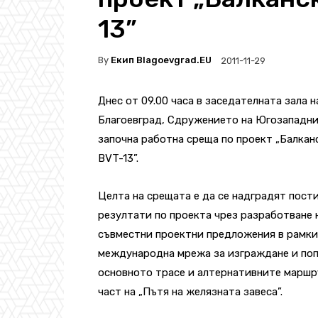
13”
By
Екип Blagoevgrad.EU
2011-11-29
Днес от 09.00 часа в
заседателната зала на
Благоевград, Сдружението на Югозападн
започна работна среща по проект „Балканс
BVT-13”.
Целта на срещата е да се надградят пост
резултати по проекта чрез разработване
съвместни проектни предложения в рамки
международна мрежа за изграждане и поп
основното трасе и алтернативните маршр
част на „Пътя на желязната завеса”.