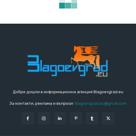
Добре дошли в информационна агенция Blagoevgrad.eu
За контакти, реклама и въпроси:
blagoevgrad.eu@gmail.com