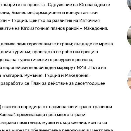
ртньорите по проекта- Сдружение на Югозападните
ъния, Бизнес информационен и консултантски
пи – Гърция, Център за развитие на Източния
звитие на Югоизточния планов район – Македония.
ределиха заинтересованите страни; създаде се мрежа
едния туризъм; проведоха се работни срещи в
ценка на туристическите ресурси в региона,
а европейски велосипеден маршрут №13 „Пътя на
а България, Румъния, Гърция и Македония;
 разработи се План за действие за десетгодишен
T) включва поредица от национални и транс-гранични
авеса”, преминаваща през много страни,
 свързва паметници, музеи и съоръжения, които са
а и на мирната обединителна революция в Централна