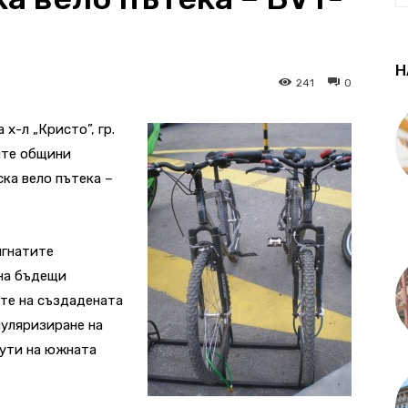
Н
241
0
 х-л „Кристо”, гр.
ите общини
ка вело пътека –
игнатите
 на бъдещи
те на създадената
уляризиране на
ути на южната