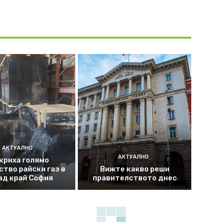
АКТУАЛНО
АКТУАЛНО
криха голямо
ство райски газ в
Вижте какво реши
ад край София
правителството днес