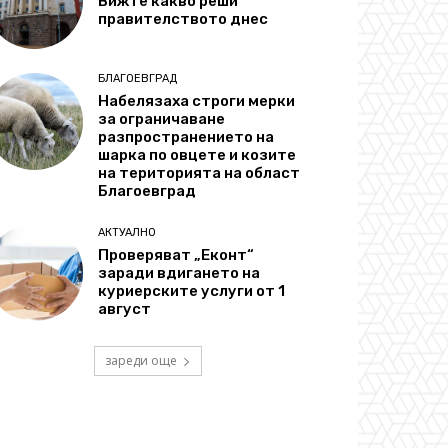
Вижте какво реши
правителството днес
БЛАГОЕВГРАД
Набелязаха строги мерки
за ограничаване
разпространението на
шарка по овцете и козите
на територията на област
Благоевград
АКТУАЛНО
Проверяват „Еконт“
заради вдигането на
куриерските услуги от 1
август
зареди още