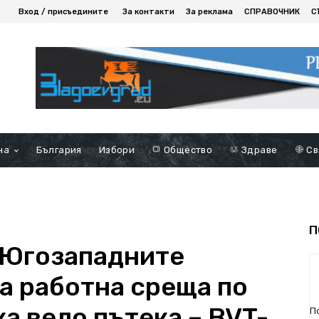
Вход / присъедините
За контакти
За реклама
СПРАВОЧНИК
С
на
България
Избори
Общество
Здраве
Св
П
 Югозападните
 работна среща по
а вело пътека – BVT-
П