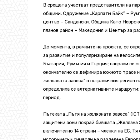
В срещата участват представители на па
общини, Сдружение „Карпати Байк” – Рум
център – Сандански, Община Като Невроко
планов район – Македония и Център за ра
До момента, в рамките на проекта, се оп
за развитие и популяризиране на велосип
България, Румъния и Гърция; направи се о
окончателно се дефинира южното трасе н
желязната завеса” в пограничния регион н
определиха се алтернативните маршрути;
период.
Пътеката „Пътя на желязната завеса” (IC
защитени зони покрай бившата „Желязна З
включително 14 страни – членки на ЕС. Тя
исторически символи на разделена Европ