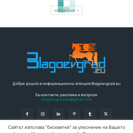
зареди още
Добре дошли в информационна агенция Blagoevgrad.eu
За контакти, реклама и въпроси:
blagoevgrad.eu@gmail.com
Сайтът използва "бисквитки" за улеснение на Вашето