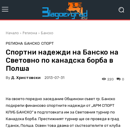
Начало
Региона
Банско
РЕГИОНА
БАНСКО
СПОРТ
Спортни надежди на Банско на
Световно по канадска борба в
Полша
By
Д. Христовски
2013-07-31
220
0
На своето поредно заседание Общински съвет гр. Банско
подкрепи финансово спортните надежди от „АРМ СПОРТ
КЛУБ БАНСКО” в подготовката им за Световния турнир по
Канадска борба. Престижният турнир ще се проведе в град
Гданск, Полша. Освен това двама от състезателите от клуба