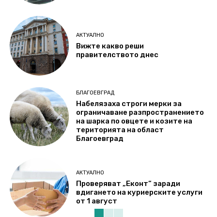
АКТУАЛНО
Вижте какво реши
правителството днес
БЛАГОЕВГРАД
Набелязаха строги мерки за
ограничаване разпространението
на шарка по овцете и козите на
територията на област
Благоевград
АКТУАЛНО
Проверяват „Еконт“ заради
вдигането на куриерските услуги
от 1 август