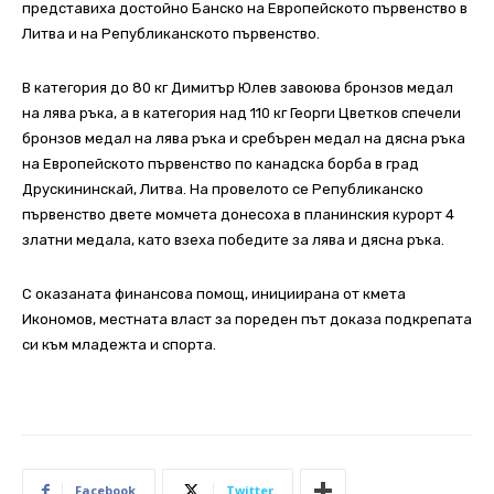
представиха достойно Банско на Европейското първенство в
Литва и на Републиканското първенство.
В категория до 80 кг Димитър Юлев завоюва бронзов медал
на лява ръка, а в категория над 110 кг Георги Цветков спечели
бронзов медал на лява ръка и сребърен медал на дясна ръка
на Европейското първенство по канадска борба в град
Друскининскай, Литва. На провелото се Републиканско
първенство двете момчета донесоха в планинския курорт 4
златни медала, като взеха победите за лява и дясна ръка.
С оказаната финансова помощ, инициирана от кмета
Икономов, местната власт за пореден път доказа подкрепата
си към младежта и спорта.
Facebook
Twitter