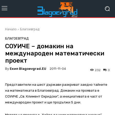
Начало
Благоевград
БЛАГОЕВГРАД
СОУИЧЕ – домакин на
международен математически
проект
By
Екип Blagoevgrad.EU
2011-11-04
232
0
Представители на шест държави разкриват заедно тайните
на математиката в Благоевград. Домакин на проявата е
СОУИЧЕ „Св. Климент Охридски”, а инициативата е част от
международен проект и ще продължи 5 дни.
Мотото на проекта е „Хайде да учим математика заедно”,