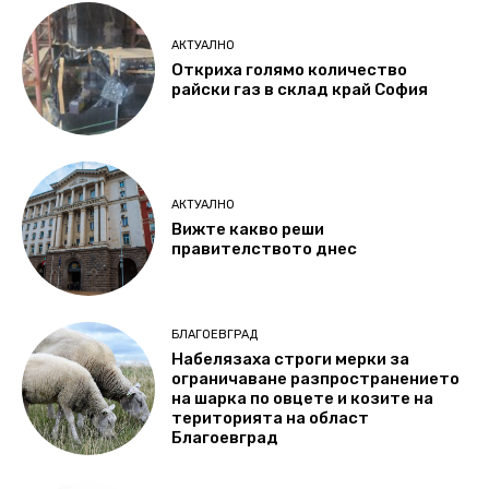
АКТУАЛНО
Откриха голямо количество
райски газ в склад край София
АКТУАЛНО
Вижте какво реши
правителството днес
БЛАГОЕВГРАД
Набелязаха строги мерки за
ограничаване разпространението
на шарка по овцете и козите на
територията на област
Благоевград