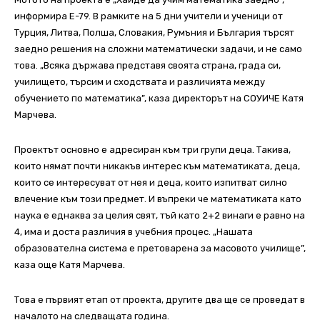
информира Е-79. В рамките на 5 дни учители и ученици от
Турция, Литва, Полша, Словакия, Румъния и България търсят
заедно решения на сложни математически задачи, и не само
това. „Всяка държава представя своята страна, града си,
училището, търсим и сходствата и различията между
обучението по математика”, каза директорът на СОУИЧЕ Катя
Марчева.
Проектът основно е адресиран към три групи деца. Такива,
които нямат почти никакъв интерес към математиката, деца,
които се интересуват от нея и деца, които изпитват силно
влечение към този предмет. И въпреки че математиката като
наука е еднаква за целия свят, тъй като 2+2 винаги е равно на
4, има и доста различия в учебния процес. „Нашата
образователна система е претоварена за масовото училище”,
каза още Катя Марчева.
Това е първият етап от проекта, другите два ще се проведат в
началото на следващата година.