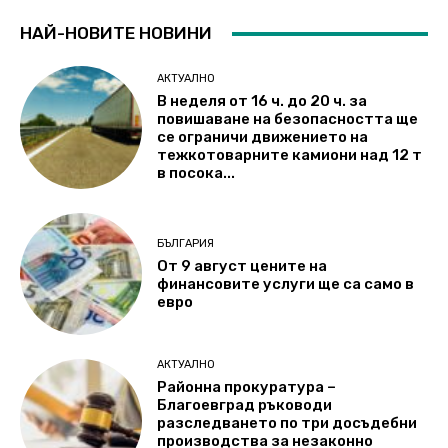
НАЙ-НОВИТЕ НОВИНИ
АКТУАЛНО
В неделя от 16 ч. до 20 ч. за
повишаване на безопасността ще
се ограничи движението на
тежкотоварните камиони над 12 т
в посока...
БЪЛГАРИЯ
От 9 август цените на
финансовите услуги ще са само в
евро
АКТУАЛНО
Районна прокуратура –
Благоевград ръководи
разследването по три досъдебни
производства за незаконно