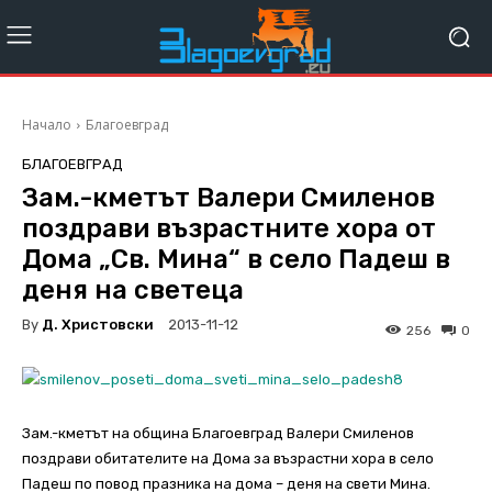
Начало
Благоевград
БЛАГОЕВГРАД
Зам.-кметът Валери Смиленов
поздрави възрастните хора от
Дома „Св. Мина“ в село Падеш в
деня на светеца
By
Д. Христовски
2013-11-12
256
0
Зам.-кметът на община Благоевград Валери Смиленов
поздрави обитателите на Дома за възрастни хора в село
Падеш по повод празника на дома – деня на свети Мина.