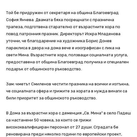
Той бе придружен от секретаря на община Благоевград
София Янчева. Двамата бяха посрещнати с празнична
трапеза, подготвена старателно от възрастните хора по
повод патронния празник. Директорът Искра Младенова
уточни, че благодарение на художника Борис Донев
параклиса в двора на дома вече е изографисан с лика на
свети Мина. Възрастните хора, ползващи социалната услуга,
предоставена от община Благоевград получиха и специален
подарък от общинското ръководство.
Зам.-кметът Смиленов честити празника на всички и изтъкна,
че социалната сфера и грижите за хората в нужда винаги са
били приоритет за общинското ръководство.
В Дома за възрастни хора с деменция „Св. Мина“ в село Падеш
са настанени 50 човека, за които се грижи
висококвалифициран персонал от 27 души. Сградата бе
реновирана преди няколко години по европейски проект,