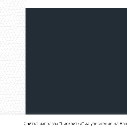
Сайтът използва "бисквитки" за улеснение на Ваш
© Blagoevgrad.EU 2010 - 2026
Общи условия
|