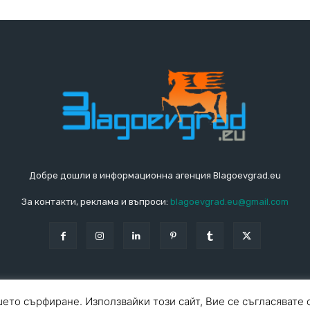
Добре дошли в информационна агенция Blagoevgrad.eu
За контакти, реклама и въпроси:
blagoevgrad.eu@gmail.com
ето сърфиране. Използвайки този сайт, Вие се съгласявате 
За ко