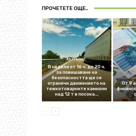
ПРОЧЕТЕТЕ ОЩЕ..
АКТУАЛНО
В неделя от 16 ч. до 20 ч.
за повишаване на
безопасността ще се
ограничи движението на
От 9 
тежкотоварните камиони
финансо
над 12 т в посока...