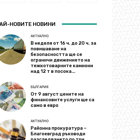
АЙ-НОВИТЕ НОВИНИ
АКТУАЛНО
В неделя от 16 ч. до 20 ч. за
повишаване на
безопасността ще се
ограничи движението на
тежкотоварните камиони
над 12 т в посока...
БЪЛГАРИЯ
От 9 август цените на
финансовите услуги ще са
само в евро
АКТУАЛНО
Районна прокуратура –
Благоевград ръководи
разследването по три