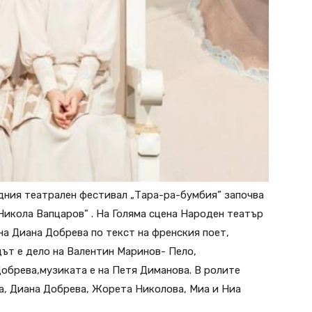
ния театрален фестивал „Тара-ра-бумбия” започва
„Никола Вапцаров” . На Голяма сцена Народен театър
на Диана Добрева по текст на френския поет,
ът е дело на Валентин Маринов- Пело,
обрева,музиката е на Петя Диманова. В ролите
а, Диана Добрева, Жорета Николова, Миа и Ниа