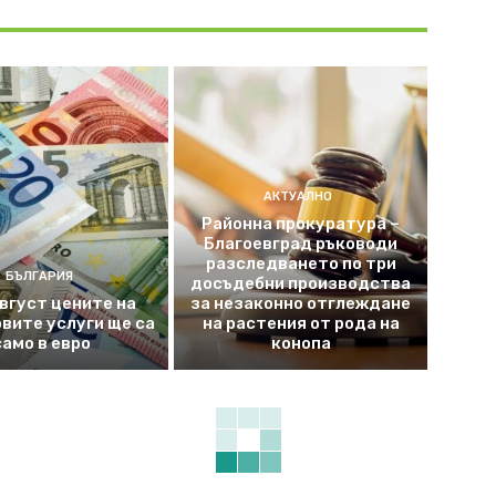
АКТУАЛНО
Районна прокуратура –
Благоевград ръководи
разследването по три
БЪЛГАРИЯ
досъдебни производства
август цените на
за незаконно отглеждане
вите услуги ще са
на растения от рода на
само в евро
конопа