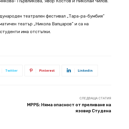
Янкова- Първликова, Явор Костов и Николай Чилов.
ждународен театрален фестивал „Тара-ра-бумбия”
матичен театър „Никола Вапцаров” и са на
 студенти има отстъпки.
Twitter
Pinterest
Linkedin
СЛЕДВАЩА СТАТИЯ
МРРБ: Няма опасност от преливане на
язовир Студена