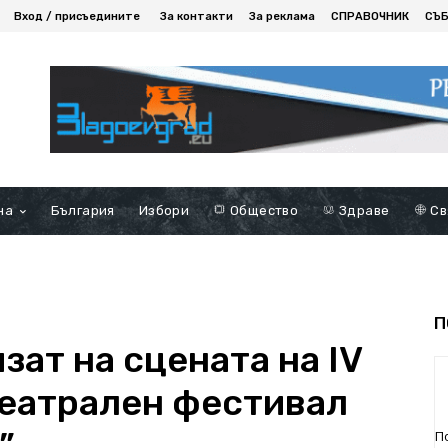
Вход / присъедините
За контакти
За реклама
СПРАВОЧНИК
СЪ
на
България
Избори
Общество
Здраве
Св
П
зат на сцената на IV
еатрален фестивал
”
П