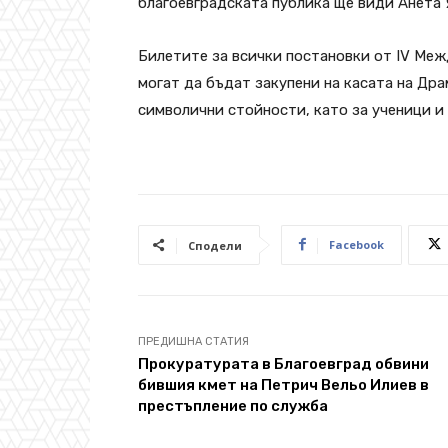
благоевградската публика ще види Анета 
Билетите за всички постановки от IV Ме
могат да бъдат закупени на касата на Дра
символични стойности, като за ученици и
Facebook
Сподели
ПРЕДИШНА СТАТИЯ
Прокуратурата в Благоевград обвини
бившия кмет на Петрич Вельо Илиев в
престъпление по служба