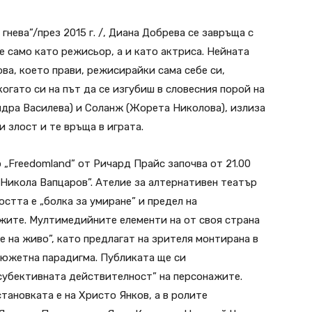
гнева”/през 2015 г. /, Диана Добрева се завръща с
не само като режисьор, а и като актриса. Нейната
Това, което прави, режисирайки сама себе си,
когато си на път да се изгубиш в словесния порой на
дра Василева) и Соланж (Жорета Николова), излиза
 злост и те връща в играта.
 „Freedomland” от Ричард Прайс започва от 21.00
 „Никола Вапцаров”. Ателие за алтернативен театър
остта е „болка за умиране” и предел на
жите. Мултимедийните елементи на от своя страна
 на живо”, като предлагат на зрителя монтирана в
сюжетна парадигма. Публиката ще си
„субективната действителност” на персонажите.
тановката е на Христо Янков, а в ролите