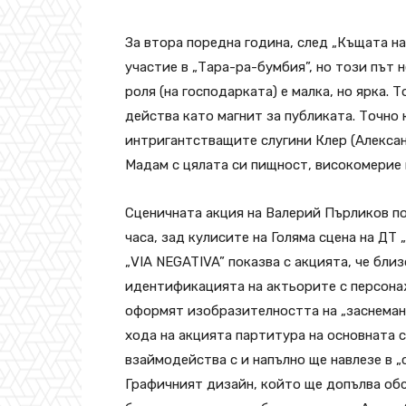
За втора поредна година, след „Къщата на 
участие в „Тара-ра-бумбия”, но този път 
роля (на господарката) е малка, но ярка. 
действа като магнит за публиката. Точно 
интригантстващите слугини Клер (Алексан
Мадам с цялата си пищност, високомерие и
Сценичната акция на Валерий Пърликов по
часа, зад кулисите на Голяма сцена на ДТ
„VIA NEGATIVA” показва с акцията, че близ
идентификацията на актьорите с персона
оформят изобразителността на „заснемане
хода на акцията партитура на основната 
взаймодейства с и напълно ще навлезе в 
Графичният дизайн, който ще допълва обс