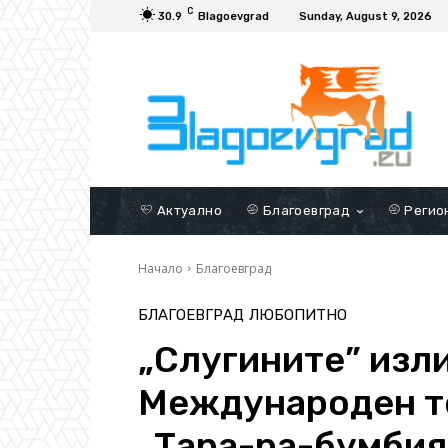
C
30.9
Blagoevgrad
Sunday, August 9, 2026
Актуално
Благоевград
Регио
Начало
Благоевград
БЛАГОЕВГРАД
ЛЮБОПИТНО
„Слугините” изли
Международен т
„Тара-ра-бумбия