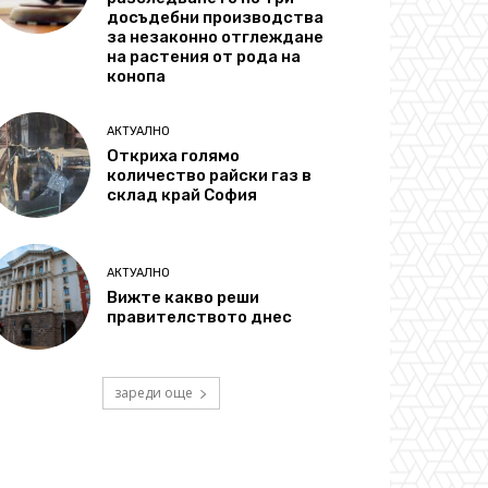
досъдебни производства
за незаконно отглеждане
на растения от рода на
конопа
АКТУАЛНО
Откриха голямо
количество райски газ в
склад край София
АКТУАЛНО
Вижте какво реши
правителството днес
зареди още