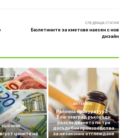
СЛЕДВАЩА СТАТИЯ
е
Бюлетините за кметове наесен с нов
дизайн
АКТУАЛНО
Районна прокуратура –
Благоевград ръководи
разследването по три
БЪЛГАРИЯ
досъдебни производства
август цените на
за незаконно отглеждане