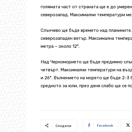
голямата част от страната ще е до умерен
северозапад. Максимални температури межд
Слънчево ще бъде времето над планините.
северозападен вятър. Максимална темпера
метра – около 12°.
Над Черноморието ще бъде предимно слън
четвърт. Максимални температури на възду
и 26°. Вълнението на морето ще бъде 2-3 
средното за юли, през деня слабо ще се п
Facebook
Сподели