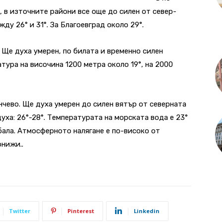
, в източните райони все още до силен от север-
у 26° и 31°. За Благоевград около 29°.
 Ще духа умерен, по билата и временно силен
тура на височина 1200 метра около 19°, на 2000
чево. Ще духа умерен до силен вятър от северната
ха: 26°-28°. Температурата на морската вода е 23°
бала. Атмосферното налягане е по-високо от
онижи..
Twitter
Pinterest
Linkedin