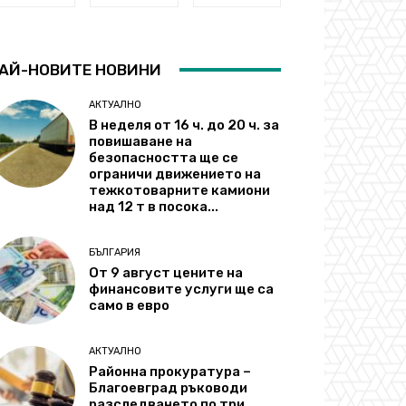
АЙ-НОВИТЕ НОВИНИ
АКТУАЛНО
В неделя от 16 ч. до 20 ч. за
повишаване на
безопасността ще се
ограничи движението на
тежкотоварните камиони
над 12 т в посока...
БЪЛГАРИЯ
От 9 август цените на
финансовите услуги ще са
само в евро
АКТУАЛНО
Районна прокуратура –
Благоевград ръководи
разследването по три