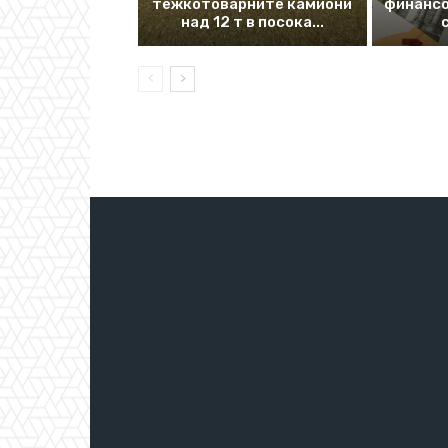
тежкотоварните камиони
финансо
над 12 т в посока...