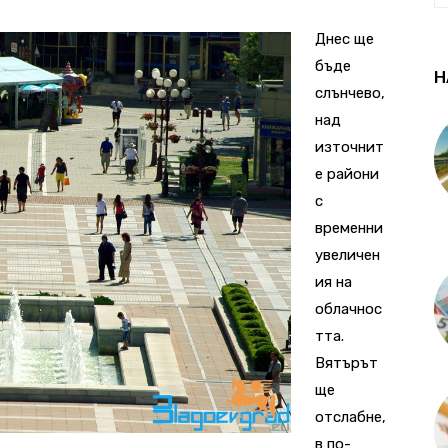
Днес ще
бъде
Н
слънчево,
над
източнит
е райони
с
временни
увеличен
ия на
облачнос
тта.
Вятърът
ще
отслабне,
в по-