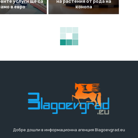
вите услуги ще са
на растения от рода на
само в евро
конопа
Добре дошли в информационна агенция Blagoevgrad.eu