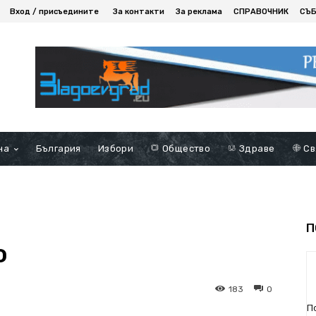
Вход / присъедините
За контакти
За реклама
СПРАВОЧНИК
СЪ
на
България
Избори
Общество
Здраве
Св
П
о
183
0
П