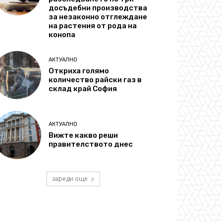
досъдебни производства
за незаконно отглеждане
на растения от рода на
конопа
АКТУАЛНО
Откриха голямо
количество райски газ в
склад край София
АКТУАЛНО
Вижте какво реши
правителството днес
зареди още