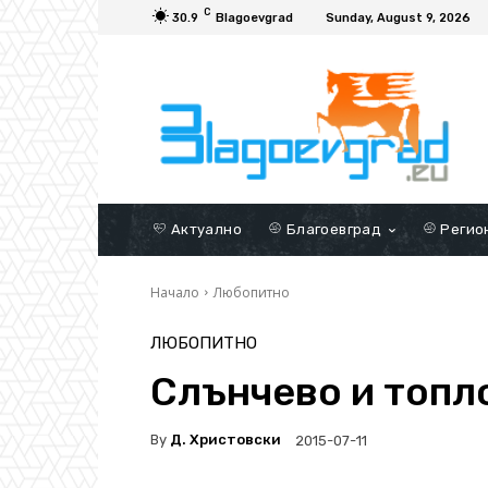
C
30.9
Blagoevgrad
Sunday, August 9, 2026
Актуално
Благоевград
Регио
Начало
Любопитно
ЛЮБОПИТНО
Слънчево и топл
By
Д. Христовски
2015-07-11