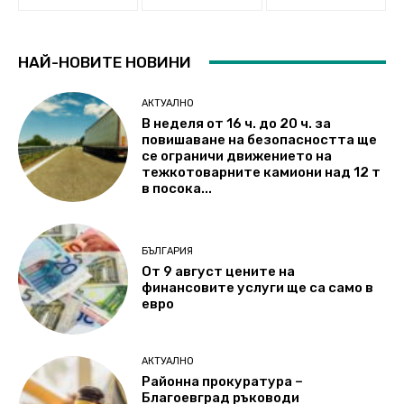
НАЙ-НОВИТЕ НОВИНИ
АКТУАЛНО
В неделя от 16 ч. до 20 ч. за
повишаване на безопасността ще
се ограничи движението на
тежкотоварните камиони над 12 т
в посока...
БЪЛГАРИЯ
От 9 август цените на
финансовите услуги ще са само в
евро
АКТУАЛНО
Районна прокуратура –
Благоевград ръководи