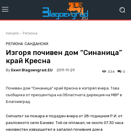
Начало
Региона
РЕГИОНА
САНДАНСКИ
Изгоря почивен дом “Синаница”
край Кресна
By
Екип Blagoevgrad.EU
2011-11-29
334
0
Почивен дом “Синаница” край Кресна е изгорял вчера. Това
съобщиха от пресцентъра на Областната дирекция на МВР в
Благоевград.
Сигналът за пожара е подаден вчера от 28-годишния Р.И. от
разложкото село Бачево. Той се оплакал, че около 07:30 часа
неизвестен извършител е запалил почивния дом в