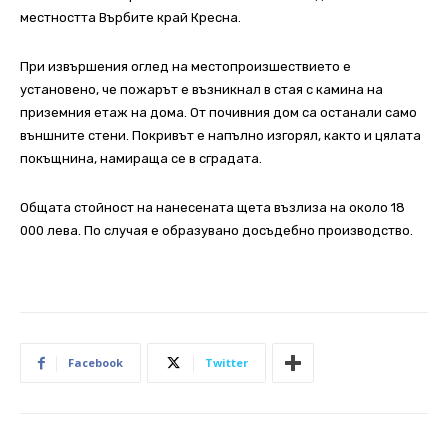
местността Върбите край Кресна.
При извършения оглед на местопроизшествието е
установено, че пожарът е възникнал в стая с камина на
приземния етаж на дома. От почивния дом са останали само
външните стени. Покривът е напълно изгорял, както и цялата
покъщнина, намираща се в сградата.
Общата стойност на нанесената щета възлиза на около 18
000 лева. По случая е образувано досъдебно производство.
Facebook
Twitter