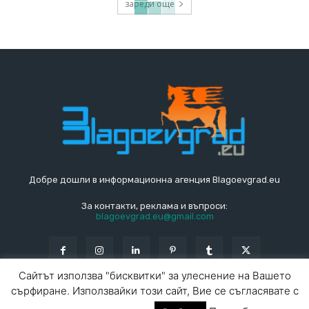
зареди още
Добре дошли в информационна агенция Blagoevgrad.eu
За контакти, реклама и въпроси:
blagoevgrad.eu@gmail.com
Сайтът използва "бисквитки" за улеснение на Вашето
сърфиране. Използвайки този сайт, Вие се съгласявате с
© Blagoevgrad.EU 2010 - 2026
Общи условия
|