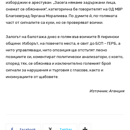
изборджии е арестуван. „Засега нямаме задържани лица,
снемат се обяснения”, категорична бе говорителят на ОД МВР
Благоевград Гергана Моралиева. По думите й, по-голямата
част от сигналите са кухи, но се проверяват всички.
Залогът на балотажа днес е голям във всичките 8 пирински
общини. Изборът, на повечето места, е свит до БСП – ГЕРБ, а
нито управляващи, нито опозиция ще отстъпят лесно
позициите си, коментират политически анализатори, с което,
според тях, се обяснява и изключително големият брой
сигнали за нарушения и търговия с гласове, както и
инсинуациите от щабовете.
Източник:
Агенция
Facebook
Twitter