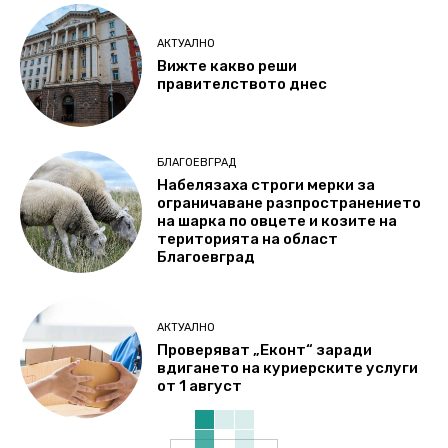
АКТУАЛНО
Вижте какво реши
правителството днес
БЛАГОЕВГРАД
Набелязаха строги мерки за
ограничаване разпространението
на шарка по овцете и козите на
територията на област
Благоевград
АКТУАЛНО
Проверяват „Еконт“ заради
вдигането на куриерските услуги
от 1 август