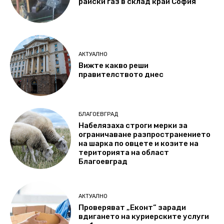
райски газ в склад край София
АКТУАЛНО
Вижте какво реши
правителството днес
БЛАГОЕВГРАД
Набелязаха строги мерки за
ограничаване разпространението
на шарка по овцете и козите на
територията на област
Благоевград
АКТУАЛНО
Проверяват „Еконт“ заради
вдигането на куриерските услуги