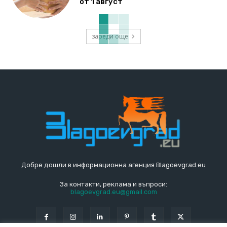
от 1 август
зареди още
Добре дошли в информационна агенция Blagoevgrad.eu
За контакти, реклама и въпроси:
blagoevgrad.eu@gmail.com