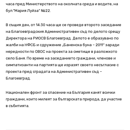
часа пред Министерството на околната среда и водите, на
бул.“Мария Луйза“ №22.
В същия ден, от 14:30 часа ще се проведе второто заседание
на Благоевградския Административен съд по делото срещу
Директора на РИОСВ Благоевград. Делото е образувано по
жалби на НФСБ и сдружение „Баненска буна – 2011“ заради
нередности по ОВОС на проекта за сметище в разложкото
село Баня. По време на заседанието граждани, членове и
симпатизанти на партията ще изразят своeто несъгласие с
проекта пред сградата на Административен съд –
Благоевград.
Национален фронт за спасение на България канят всички
граждани, които милеят за българската природа, да участие
в събитията.