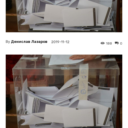
By
Денислав Лазаров
2019-11-12
188
0