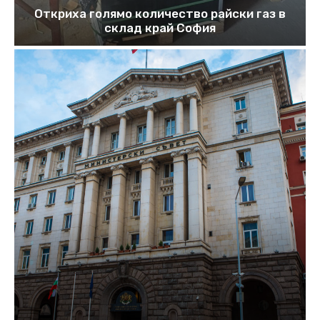
Откриха голямо количество райски газ в
склад край София