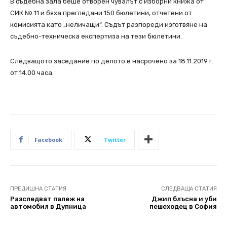
В съдебна зала беше отворен чувалът с изборни книжа от
СИК № 11 и бяха прегледани 150 бюлетини, отчетени от
комисията като „неличащи“. Съдът разпореди изготвяне на
съдебно-техническа експертиза на тези бюлетини.
Следващото заседание по делото е насрочено за 18.11.2019 г.
от 14.00 часа.
Facebook
Twitter
ПРЕДИШНА СТАТИЯ
СЛЕДВАЩА СТАТИЯ
Разследват палеж на
Джип блъсна и уби
автомобил в Дупница
пешеходец в София