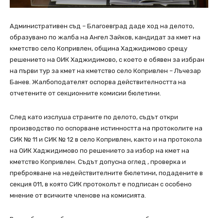
Административен съд – Благоевград даде ход на делото,
образувано по жалба на Ангел Зайков, кандидат за кмет на
кметство село Копривлен, община Хаджидимово срещу
решението на ОИК Хаджидимово, с което е обявен за избран
на първи тур за кмет на кметство село Копривлен – Лъчезар
Банев. Жалбоподателят оспорва действителността на
отчетените от секционните комисии бюлетини.
След като изслуша страните по делото, съдът откри
производство по оспорване истинността на протоколите на
СИК № 11 и СИК № 12 в село Копривлен, както и на протокола
на ОИК Хаджидимово по решението за избор на кмет на
кметство Копривлен. Съдът допусна оглед , проверка и
преброяване на недействителните бюлетини, подадените в
секция 011, в която СИК протоколът е подписан с особено
мнение от всичките членове на комисията.