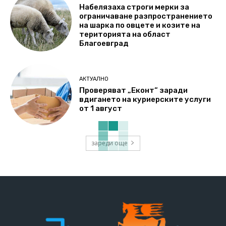
Набелязаха строги мерки за
ограничаване разпространението
на шарка по овцете и козите на
територията на област
Благоевград
АКТУАЛНО
Проверяват „Еконт“ заради
вдигането на куриерските услуги
от 1 август
зареди още