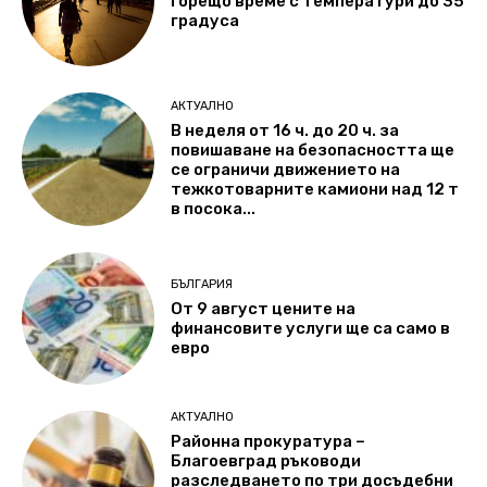
Горещо време с температури до 35
градуса
АКТУАЛНО
В неделя от 16 ч. до 20 ч. за
повишаване на безопасността ще
се ограничи движението на
тежкотоварните камиони над 12 т
в посока...
БЪЛГАРИЯ
От 9 август цените на
финансовите услуги ще са само в
евро
АКТУАЛНО
Районна прокуратура –
Благоевград ръководи
разследването по три досъдебни