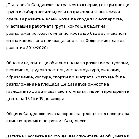
„България”в Сандански шатра, която в период от три дни ще
трупа и събира всички идеи и на гражданите във всички
сфери за развитие. Всеки може да сподели с експертите,
участващи в работната група, които ще бъдат на
разположение, своето мнение, което ще бъде записване и
чинно използвано при създаването на Общинския план за
развитие 2014-2020 г.
Областите, които ще обхване плана за развитие са туризъм,
икономика, трудова заетост, инфраструктура, екология,
образование, култура, спорт и др. Шатрата, която ще бъде
разположена на площада ще дава възможност на
гражданите да записват своите мнения, идеи и препоръки в
дните на 17, 18 и 19 декември.
Община Сандански очаква сериозна гражданска позиция за
един по-красив и по-развит Сандански.
Датите и часовете в които ще има служители на общината и