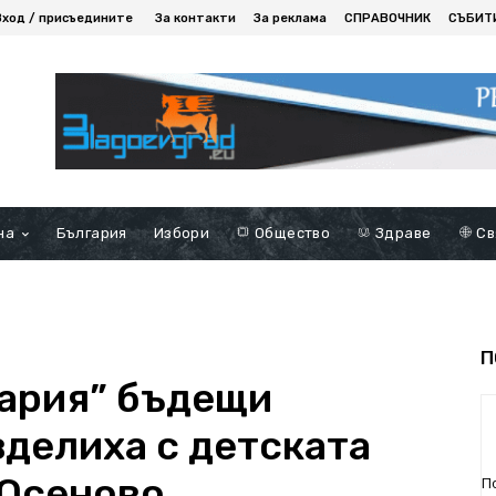
Вход / присъедините
За контакти
За реклама
СПРАВОЧНИК
СЪБИТ
на
България
Избори
Общество
Здраве
Св
П
гария” бъдещи
зделиха с детската
 Осеново
П