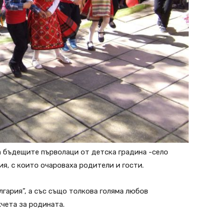
а бъдещите първолаци от детска градина -село
ия, с които очароваха родители и гости.
лгария”, а със също толкова голяма любов
хчета за родината.