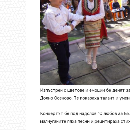
Изпъстрен с цветове и емоции бе денят з
Долно Осеново. Те показаха талант и умен
Концертът бе под надслов “С любов за Бъ
малчуганите пяха песни и рецитираха сти