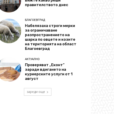
Вижте какво реши
правителството днес
БЛАГОЕВГРАД
Набелязаха строги мерки
за ограничаване
разпространението на
шарка по овцете и козите
на територията на област
Благоевград
АКТУАЛНО
Проверяват „Еконт“
заради вдигането на
куриерските услуги от 1
август
зареди още