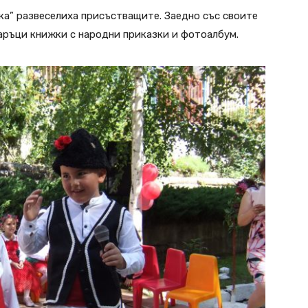
ка” развеселиха присъстващите. Заедно със своите
аръци книжки с народни приказки и фотоалбум.