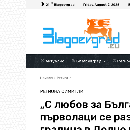
C
21
Blagoevgrad
Friday, August 7, 2026
Актуално
Благоевград
Регио
Начало
Региона
РЕГИОНА
СИМИТЛИ
„С любов за Бъл
първолаци се ра
градина в Долно