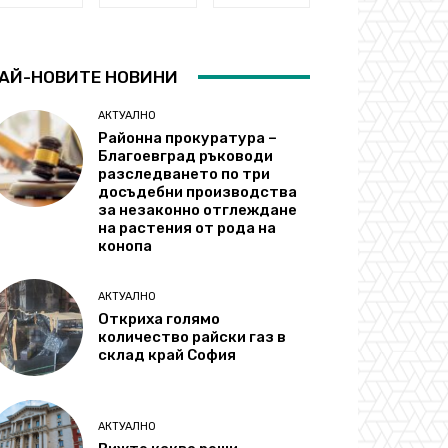
АЙ-НОВИТЕ НОВИНИ
АКТУАЛНО
Районна прокуратура –
Благоевград ръководи
разследването по три
досъдебни производства
за незаконно отглеждане
на растения от рода на
конопа
АКТУАЛНО
Откриха голямо
количество райски газ в
склад край София
АКТУАЛНО