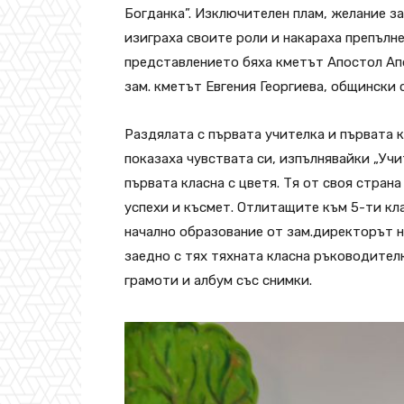
Богданка”. Изключителен плам, желание з
изиграха своите роли и накараха препълне
представлението бяха кметът Апостол Ап
зам. кметът Евгения Георгиева, общински 
Раздялата с първата учителка и първата к
показаха чувствата си, изпълнявайки „Учи
първата класна с цветя. Тя от своя стран
успехи и късмет. Отлитащите към 5-ти кл
начално образование от зам.директорът н
заедно с тях тяхната класна ръководител
грамоти и албум със снимки.