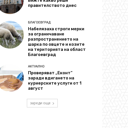
Вижте какво реши
правителството днес
БЛАГОЕВГРАД
Набелязаха строги мерки
за ограничаване
разпространението на
шарка по овцете и козите
на територията на област
Благоевград
АКТУАЛНО
Проверяват „Еконт“
заради вдигането на
куриерските услуги от 1
август
зареди още