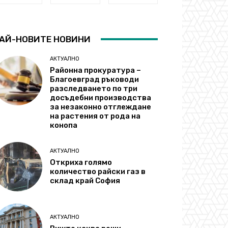
АЙ-НОВИТЕ НОВИНИ
АКТУАЛНО
Районна прокуратура –
Благоевград ръководи
разследването по три
досъдебни производства
за незаконно отглеждане
на растения от рода на
конопа
АКТУАЛНО
Откриха голямо
количество райски газ в
склад край София
АКТУАЛНО