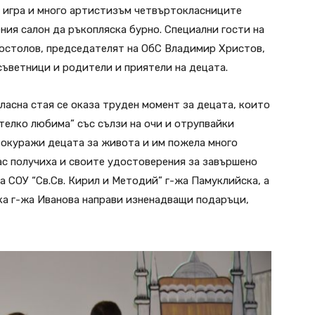
а игра и много артистизъм четвъртокласниците
ния салон да ръкопляска бурно. Специални гости на
остолов, председателят на ОбС Владимир Христов,
съветници и родители и приятели на децата.
ласна стая се оказа труден момент за децата, които
телко любима” със сълзи на очи и отрупвайки
а окуражи децата за живота и им пожела много
ас получиха и своите удостоверения за завършено
а СОУ “Св.Св. Кирил и Методий” г-жа Памуклийска, а
ка г-жа Иванова направи изненадващи подаръци,