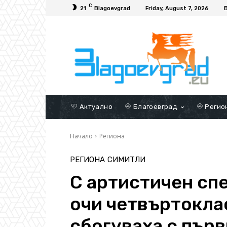
C
21
Blagoevgrad
Friday, August 7, 2026
Актуално
Благоевград
Регио
Начало
Региона
РЕГИОНА
СИМИТЛИ
С артистичен спе
очи четвъртокла
сбогуваха с пър