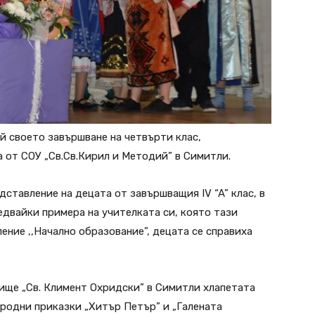
й своето завършване на четвърти клас,
 от СОУ „Св.Св.Кирил и Методий” в Симитли.
ставление на децата от завършващия IV “A” клас, в
ледвайки примера на учителката си, която тази
ление ,,Начално образование”, децата се справиха
ище „Св. Климент Охридски” в Симитли хлапетата
родни приказки „Хитър Петър” и „Галената