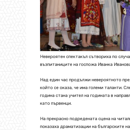
Невероятен спектакъл сътвориха по случа
възпитаниците на госпожа Иванка Иванова
Над един час продължи невероятното пред
който се оказа, че има големи таланти. С
година стана учител на годината в направ
като първенци.
На прекрасно подредената сцена на читал
показаха драматизации на българските на