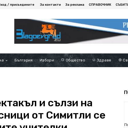
Вход / присъедините
За контакти
За реклама
СПРАВОЧНИК
СЪБИТ
на
България
Избори
Общество
Здраве
Св
П
ктакъл и сълзи на
сници от Симитли се
вите учителки
П