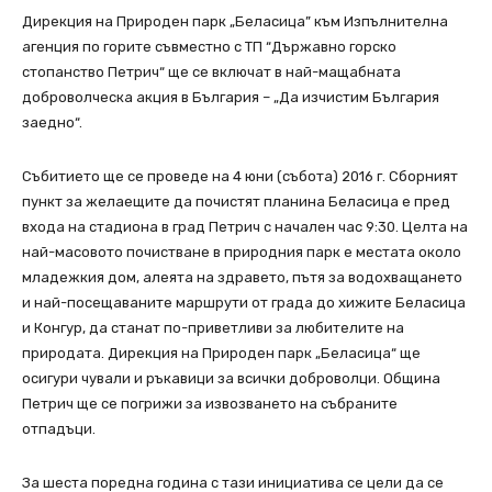
Дирекция на Природен парк „Беласица” към Изпълнителна
агенция по горите съвместно с ТП “Държавно горско
стопанство Петрич“ ще се включат в най-мащабната
доброволческа акция в България – „Да изчистим България
заедно“.
Събитието ще се проведе на 4 юни (събота) 2016 г. Сборният
пункт за желаещите да почистят планина Беласица е пред
входа на стадиона в град Петрич с начален час 9:30. Целта на
най-масовото почистване в природния парк е местата около
младежкия дом, алеята на здравето, пътя за водохващането
и най-посещаваните маршрути от града до хижите Беласица
и Конгур, да станат по-приветливи за любителите на
природата. Дирекция на Природен парк „Беласица“ ще
осигури чували и ръкавици за всички доброволци. Община
Петрич ще се погрижи за извозването на събраните
отпадъци.
За шеста поредна година с тази инициатива се цели да се