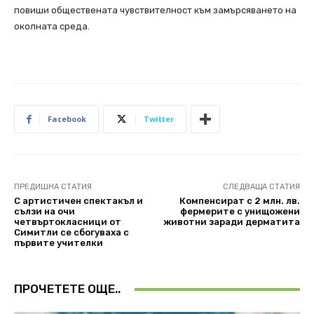
повиши обществената чувствителност към замърсяването на
околната среда.
Facebook
Twitter
ПРЕДИШНА СТАТИЯ
СЛЕДВАЩА СТАТИЯ
С артистичен спектакъл и
Компенсират с 2 млн. лв.
сълзи на очи
фермерите с унищожени
четвъртокласници от
животни заради дерматита
Симитли се сбогуваха с
първите учителки
ПРОЧЕТЕТЕ ОЩЕ..