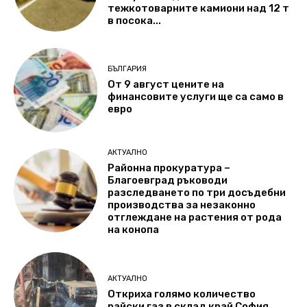
тежкотоварните камиони над 12 т
в посока...
БЪЛГАРИЯ
От 9 август цените на
финансовите услуги ще са само в
евро
АКТУАЛНО
Районна прокуратура –
Благоевград ръководи
разследването по три досъдебни
производства за незаконно
отглеждане на растения от рода
на конопа
АКТУАЛНО
Откриха голямо количество
райски газ в склад край София