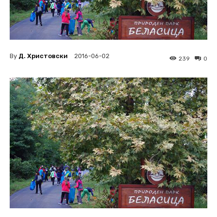
By
Д. Христовски
2016-06-02
239
0