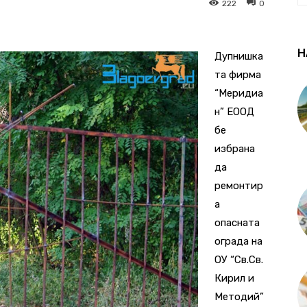
222
0
Н
Дупнишка
та фирма
“Меридиа
н” ЕООД
бе
избрана
да
ремонтир
а
опасната
ограда на
ОУ “Св.Св.
Кирил и
Методий”