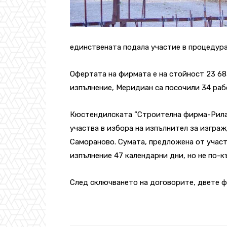
единствената подала участие в процедура
Офертата на фирмата е на стойност 23 685
изпълнение, Меридиан са посочили 34 раб
Кюстендилската “Строителна фирма-Рила”
участва в избора на изпълнител за изграж
Самораново. Сумата, предложена от участн
изпълнение 47 календарни дни, но не по-к
След сключването на договорите, двете ф