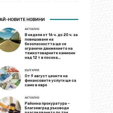
АЙ-НОВИТЕ НОВИНИ
АКТУАЛНО
В неделя от 16 ч. до 20 ч. за
повишаване на
безопасността ще се
ограничи движението на
тежкотоварните камиони
над 12 т в посока...
БЪЛГАРИЯ
От 9 август цените на
финансовите услуги ще са
само в евро
АКТУАЛНО
Районна прокуратура –
Благоевград ръководи
разследването по три