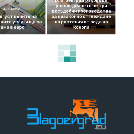
Благоевград ръководи
разследването по три
БЪЛГАРИЯ
досъдебни производства
август цените на
за незаконно отглеждане
вите услуги ще са
на растения от рода на
само в евро
конопа