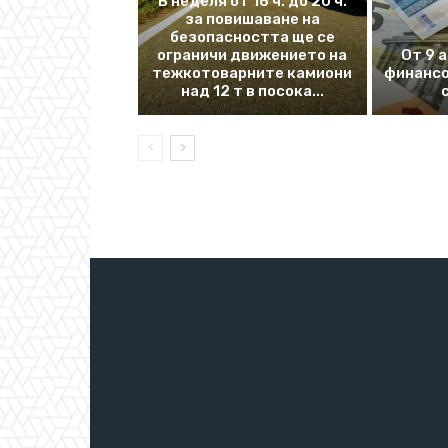
В неделя от 16 ч. до 20 ч.
за повишаване на
безопасността ще се
ограничи движението на
От 9 
тежкотоварните камиони
финансо
над 12 т в посока...