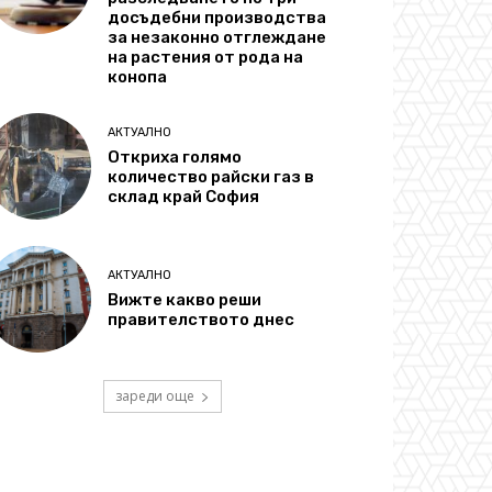
досъдебни производства
за незаконно отглеждане
на растения от рода на
конопа
АКТУАЛНО
Откриха голямо
количество райски газ в
склад край София
АКТУАЛНО
Вижте какво реши
правителството днес
зареди още