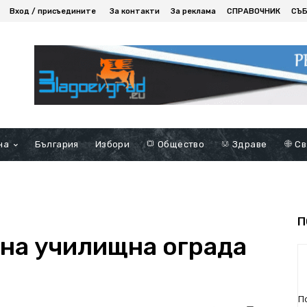
Вход / присъедините
За контакти
За реклама
СПРАВОЧНИК
СЪ
на
България
Избори
Общество
Здраве
Св
П
на училищна ограда
П