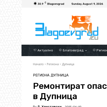
C
30.9
Blagoevgrad
Sunday, August 9, 2026
Актуално
Благоевград
Регио
Начало
Региона
Дупница
РЕГИОНА
ДУПНИЦА
Ремонтират опас
в Дупница
By
Д. Христовски
2015-06-19