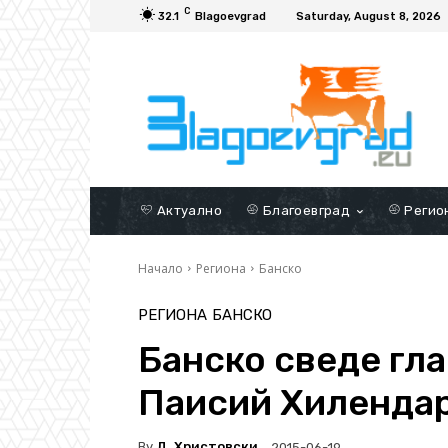
C
32.1
Blagoevgrad
Saturday, August 8, 2026
Актуално
Благоевград
Регио
Начало
Региона
Банско
РЕГИОНА
БАНСКО
Банско сведе гла
Паисий Хиленда
By
Д. Христовски
2015-06-19