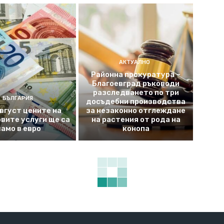
АКТУАЛНО
Районна прокуратура –
Благоевград ръководи
разследването по три
БЪЛГАРИЯ
досъдебни производства
август цените на
за незаконно отглеждане
вите услуги ще са
на растения от рода на
само в евро
конопа