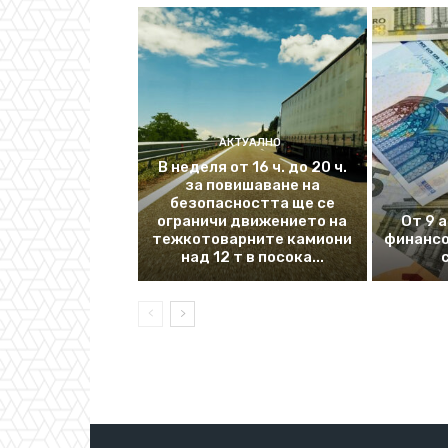
АКТУАЛНО
В неделя от 16 ч. до 20 ч.
за повишаване на
безопасността ще се
ограничи движението на
От 9 
тежкотоварните камиони
финансо
над 12 т в посока...