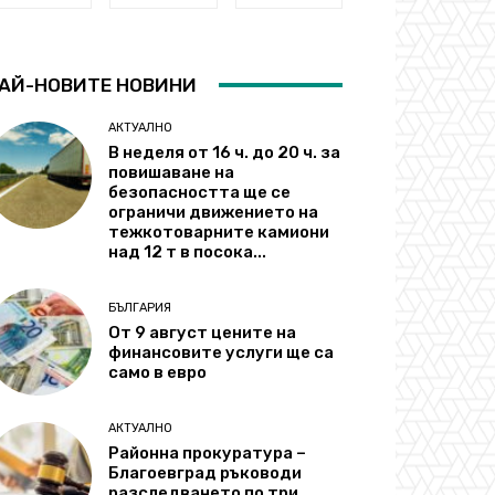
АЙ-НОВИТЕ НОВИНИ
АКТУАЛНО
В неделя от 16 ч. до 20 ч. за
повишаване на
безопасността ще се
ограничи движението на
тежкотоварните камиони
над 12 т в посока...
БЪЛГАРИЯ
От 9 август цените на
финансовите услуги ще са
само в евро
АКТУАЛНО
Районна прокуратура –
Благоевград ръководи
разследването по три