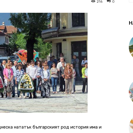
216
0
Н
днеска нататък българският род история има и