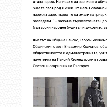
става народ. Написах я за вас, които оби
знаете своя род и език. От целия славянск
нарекли царе, първо те са имали патриарх,
завладели…” – започна тържествената цер
български народен будител и духовник, ав
Кметът на Община Банско, Георги Икономо
Общинския съвет Владимир Колчагов, общ
обществеността и администрацията, учит
паметника на Паисий Хилендарски в града 
Светец и закрилник на България.