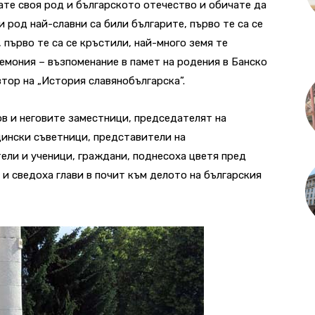
чате своя род и българското отечество и обичате да
и род най-славни са били българите, първо те са се
 първо те са се кръстили, най-много земя те
емония – възпоменание в памет на родения в Банско
тор на „История славянобългарска”.
в и неговите заместници, председателят на
ински съветници, представители на
ели и ученици, граждани, поднесоха цветя пред
и сведоха глави в почит към делото на българския