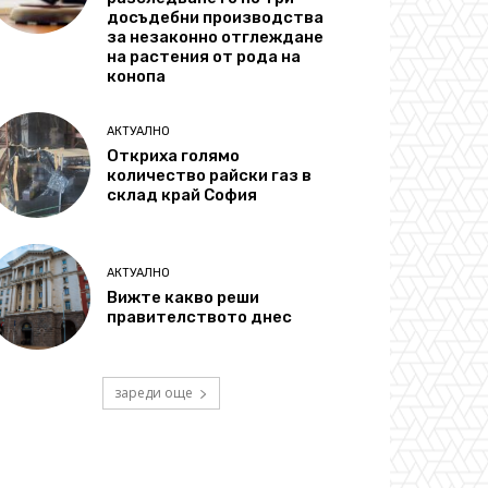
досъдебни производства
за незаконно отглеждане
на растения от рода на
конопа
АКТУАЛНО
Откриха голямо
количество райски газ в
склад край София
АКТУАЛНО
Вижте какво реши
правителството днес
зареди още