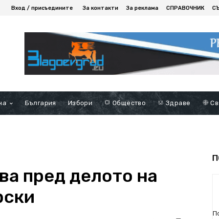
Вход / присъедините
За контакти
За реклама
СПРАВОЧНИК
С
на
България
Избори
Общество
Здраве
Св
П
ва пред делото на
рски
П