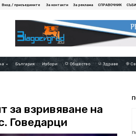
Вход / присъедините
За контакти
За реклама
СПРАВОЧНИК
СЪБ
на
България
Избори
Общество
Здраве
Св
П
т за взривяване на
с. Говедарци
П