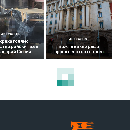
АКТУАЛНО
АКТУАЛНО
криха голямо
ство райски газ в
Вижте какво реши
ад край София
правителството днес