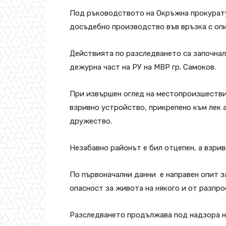
Под ръководството на Окръжна прокурату
досъдебно производство във връзка с опи
Действията по разследването са започнали
дежурна част на РУ на МВР гр. Самоков.
При извършен оглед на местопроизшествие
взривно устройство, прикрепено към лек а
дружество.
Незабавно районът е бил отцепен, а взри
По първоначални данни е направен опит з
опасност за живота на някого и от разпр
Разследването продължава под надзора н