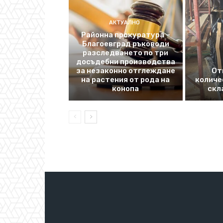
АКТУАЛНО
Районна прокуратура –
Благоевград ръководи
разследването по три
досъдебни производства
за незаконно отглеждане
От
на растения от рода на
количе
конопа
скл