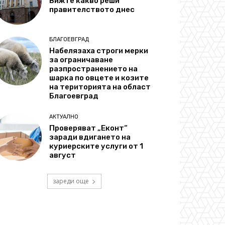
Вижте какво реши
правителството днес
БЛАГОЕВГРАД
Набелязаха строги мерки
за ограничаване
разпространението на
шарка по овцете и козите
на територията на област
Благоевград
АКТУАЛНО
Проверяват „Еконт“
заради вдигането на
куриерските услуги от 1
август
зареди още