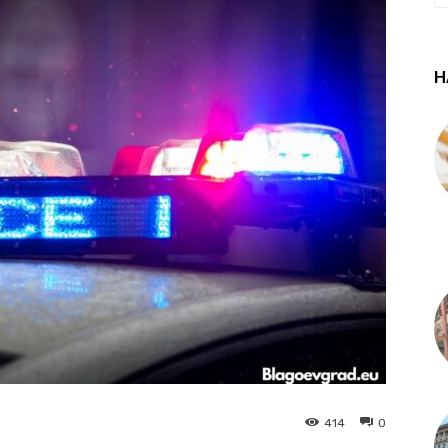
Н
414
0