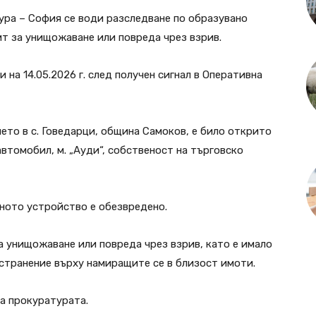
ра – София се води разследване по образувано
т за унищожаване или повреда чрез взрив.
 на 14.05.2026 г. след получен сигнал в Оперативна
то в с. Говедарци, община Самоков, е било открито
втомобил, м. „Ауди“, собственост на търговско
вното устройство е обезвредено.
а унищожаване или повреда чрез взрив, като е имало
остранение върху намиращите се в близост имоти.
а прокуратурата.