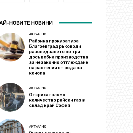
АЙ-НОВИТЕ НОВИНИ
АКТУАЛНО
Районна прокуратура –
Благоевград ръководи
разследването по три
досъдебни производства
за незаконно отглеждане
на растения от рода на
конопа
АКТУАЛНО
Откриха голямо
количество райски газ в
склад край София
АКТУАЛНО