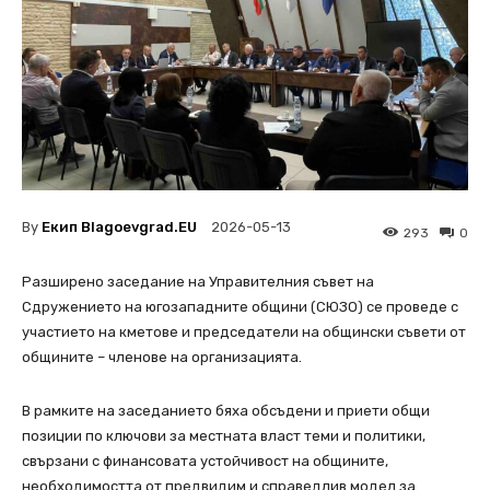
By
Екип Blagoevgrad.EU
2026-05-13
293
0
Разширено заседание на Управителния съвет на
Сдружението на югозападните общини (СЮЗО) се проведе с
участието на кметове и председатели на общински съвети от
общините – членове на организацията.
В рамките на заседанието бяха обсъдени и приети общи
позиции по ключови за местната власт теми и политики,
свързани с финансовата устойчивост на общините,
необходимостта от предвидим и справедлив модел за