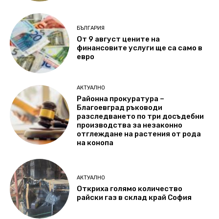
БЪЛГАРИЯ
От 9 август цените на
финансовите услуги ще са само в
евро
АКТУАЛНО
Районна прокуратура –
Благоевград ръководи
разследването по три досъдебни
производства за незаконно
отглеждане на растения от рода
на конопа
АКТУАЛНО
Откриха голямо количество
райски газ в склад край София