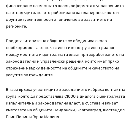
финансиране на местната власт, реформата в управлението
на отпадъците, новото райониране за планиране, както и
други актуални въпроси от значение за развитието на
регионите.
Представителите на общините се обединиха около
необходимостта от по-активен и конструктивен диалог
между местната и централната власт при изработването на
законодателни и управленски решения, които имат пряко
отражение върху дейността на общините и качеството на
услугите за гражданите.
В тази връзка участниците в заседанието избраха контактна
група, която да представлява СЮЗО в диалога с централната
изпълнителна и законодателна власт. В състава ѝ влизат
кметовете на общините Сандански, Благоевград, Кюстендил,
Елин Пелин и Горна Малина.