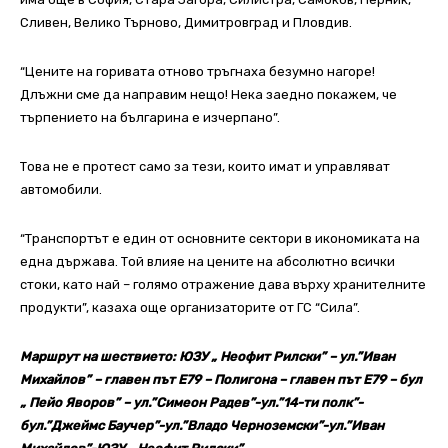
Сливен, Велико Търново, Димитровград и Пловдив.
“Цените на горивата отново тръгнаха безумно нагоре!
Длъжни сме да направим нещо! Нека заедно покажем, че
търпението на българина е изчерпано”.
Това не е протест само за тези, които имат и управляват
автомобили.
“Транспортът е един от основните сектори в икономиката на
една държава. Той влияе на цените на абсолютно всички
стоки, като най – голямо отражение дава върху хранителните
продукти”, казаха още организаторите от ГС “Сила”.
Маршрут на шествието: ЮЗУ „ Неофит Рилски” – ул.”Иван
Михайлов” – главен път Е79 – Полигона – главен път Е79 – бул
„ Пейо Яворов” – ул.”Симеон Радев”-ул.”14-ти полк”-
бул.”Джеймс Баучер”-ул.”Владо Черноземски”-ул.”Иван