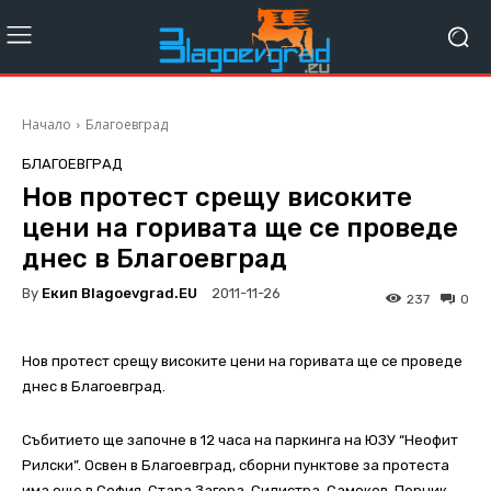
Начало
Благоевград
БЛАГОЕВГРАД
Нов протест срещу високите
цени на горивата ще се проведе
днес в Благоевград
By
Екип Blagoevgrad.EU
2011-11-26
237
0
Нов протест срещу високите цени на горивата ще се проведе
днес в Благоевград.
Събитието ще започне в 12 часа на паркинга на ЮЗУ “Неофит
Рилски”. Освен в Благоевград, сборни пунктове за протеста
има още в София, Стара Загора, Силистра, Самоков, Перник,