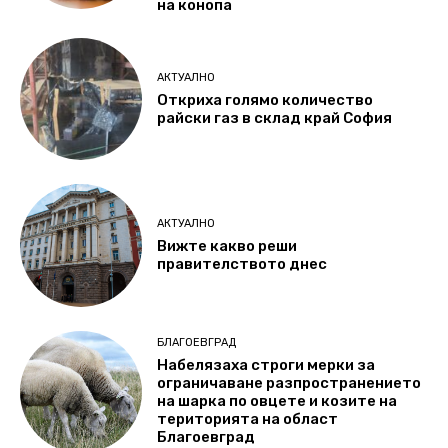
на конопа
АКТУАЛНО
Откриха голямо количество
райски газ в склад край София
АКТУАЛНО
Вижте какво реши
правителството днес
БЛАГОЕВГРАД
Набелязаха строги мерки за
ограничаване разпространението
на шарка по овцете и козите на
територията на област
Благоевград