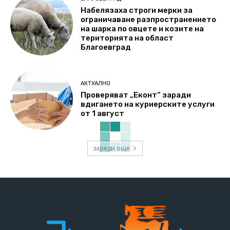
Набелязаха строги мерки за
ограничаване разпространението
на шарка по овцете и козите на
територията на област
Благоевград
АКТУАЛНО
Проверяват „Еконт“ заради
вдигането на куриерските услуги
от 1 август
зареди още