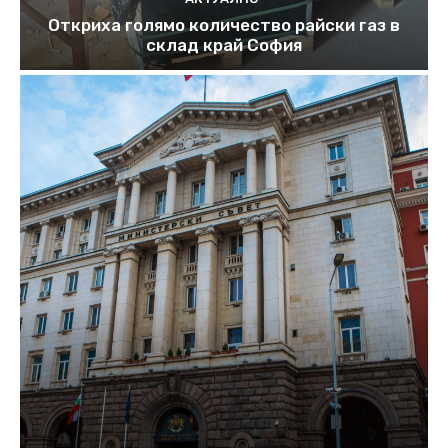
Откриха голямо количество райски газ в
склад край София