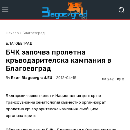
Начало
Благоевград
БЛАГОЕВГРАД
БЧК започва пролетна
кръводарителска кампания в
Благоевград
By
Екип Blagoevgrad.EU
2012-04-18
242
0
Български червен кръст и Националния център по
трансфузионна хематология съвместно организират
пролетна кръводарителска кампания, съобщиха
организаторите.
Областният съвет на БЧК – Благоевград и Отделението по