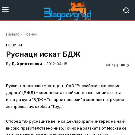
Начало
Новини
НОВИНИ
Руснаци искат БДЖ
By
Д. Христовски
2012-04-18
194
0
Руският държавен мастодонт ОАО “Российские железние
дороги” (РЖД) – компанията с най-много жп линии в света,
иска да купи “БДЖ – Товарни превози” в комплект с гръцкия
жп превозвач, съобщи “Труд”.
Според тях руснаците вече са декларирали интерес на най-
високо правителствено ниво. Точно на заявката от Москва се