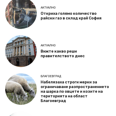
АКТУАЛНО
Откриха голямо количество
райски газ в склад край София
АКТУАЛНО
Вижте какво реши
правителството днес
БЛАГОЕВГРАД
Набелязаха строги мерки за
ограничаване разпространението
на шарка по овцете и козите на
територията на област
Благоевград