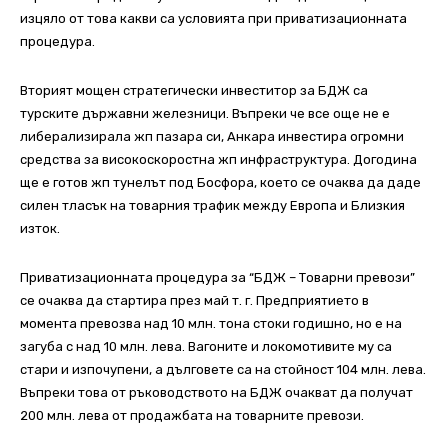
изцяло от това какви са условията при приватизационната
процедура.
Вторият мощен стратегически инвеститор за БДЖ са
турските държавни железници. Въпреки че все още не е
либерализирала жп пазара си, Анкара инвестира огромни
средства за високоскоростна жп инфраструктура. Догодина
ще е готов жп тунелът под Босфора, което се очаква да даде
силен тласък на товарния трафик между Европа и Близкия
изток.
Приватизационната процедура за “БДЖ – Товарни превози”
се очаква да стартира през май т. г. Предприятието в
момента превозва над 10 млн. тона стоки годишно, но е на
загуба с над 10 млн. лева. Вагоните и локомотивите му са
стари и изпочупени, а дълговете са на стойност 104 млн. лева.
Въпреки това от ръководството на БДЖ очакват да получат
200 млн. лева от продажбата на товарните превози.