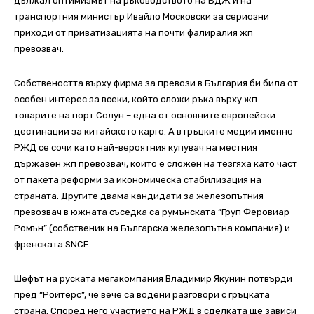
дължал оптимизмът на ръководството на БДЖ и на
транспортния министър Ивайло Московски за сериозни
приходи от приватизацията на почти фалиралия жп
превозвач.
Собствеността върху фирма за превози в България би била от
особен интерес за всеки, който сложи ръка върху жп
товарите на порт Солун – една от основните европейски
дестинации за китайското карго. А в гръцките медии именно
РЖД се сочи като най-вероятния купувач на местния
държавен жп превозвач, който е сложен на тезгяха като част
от пакета реформи за икономическа стабилизация на
страната. Другите двама кандидати за железопътния
превозвач в южната съседка са румънската “Груп Феровиар
Ромън” (собственик на Българска железопътна компания) и
френската SNCF.
Шефът на руската мегакомпания Владимир Якунин потвърди
пред “Ройтерс”, че вече са водени разговори с гръцката
страна. Според него участието на РЖД в сделката ще зависи