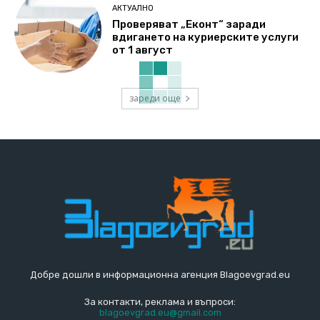
АКТУАЛНО
Проверяват „Еконт“ заради
вдигането на куриерските услуги
от 1 август
зареди още
Добре дошли в информационна агенция Blagoevgrad.eu
За контакти, реклама и въпроси:
blagoevgrad.eu@gmail.com