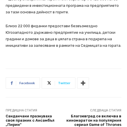
предвидени в инвестиционната програма на предприятието
за тази основна дейност в горите.
Близо 22 000 фиданки предостави безвъзмездно
Югозападното държавно предприятие на училища, детски
градини и домове за деца в цялата страна в подкрепа на
инициативи за залесяване в рамките на Седмицата на гората.
Facebook
Twitter
ПРЕДИШНА СТАТИЯ
СЛЕДВАЩА СТАТИЯ
Санданчани празнуваха
Благоевград се включва в
своя празник с Ансамбъл
киномаратон на популярния
„Пирин“
сериал Game of Thrones