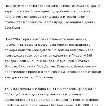
Приключи пролетното залесяване на площ от 3034 декара на
територията на Югозападното държавно предприятие.
Кампанията се проведе в 34 държавни горски и ловни
стопанства в областите Благоевград, Кюстендил, Перник и
Софийска.
През 2016 г. приоритет са неотложните залесявания,
насочени към възстановяване на терени, пострадали от
пожари, болести и вредители. По-големи залесявания се
извършиха в териториалните поделения в Пирдоп – 565
декара, Елешница – 325 декара, София – 300, Ихтиман,
Осогово, Сандански, Гоце Делчев, Сливница. Извършено е и
предвиденото пролетно попълване на новосъздадени горски
култури на площ от 618 декара.
1 300 000 семенищни фиданки, 61 500 тополови фиданки и 1
500 кг дъбов жълъд са осигурени за тазгодишното
залесяване в ЮЗДП. Предимство се дава на местните видове
– дъб, бук, явор, липа, черен и бял бор, смърч. 3 125 000 лв. са