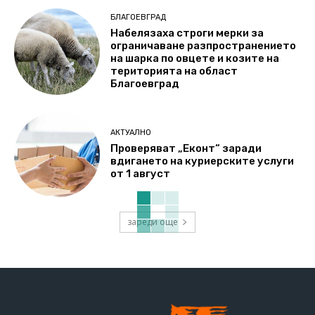
БЛАГОЕВГРАД
Набелязаха строги мерки за
ограничаване разпространението
на шарка по овцете и козите на
територията на област
Благоевград
АКТУАЛНО
Проверяват „Еконт“ заради
вдигането на куриерските услуги
от 1 август
зареди още