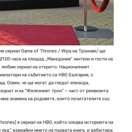
ия сериал Game of Thrones / Игра на Тронове/ ще
 21.00 часа на площад „Македония” жители и гости на
я любим сериал на открито. Националният
анизатори на събитието са HBO България, с
ад. Освен, че ще могат да гледат епизода,
еднат и на “Железният трон” – част от реквизита
 има знамена на родовете, които почитателите със
Thrones) е сериал на HBO, който следва историята на
 лед“, вземайки името на първата книга, и дебютира