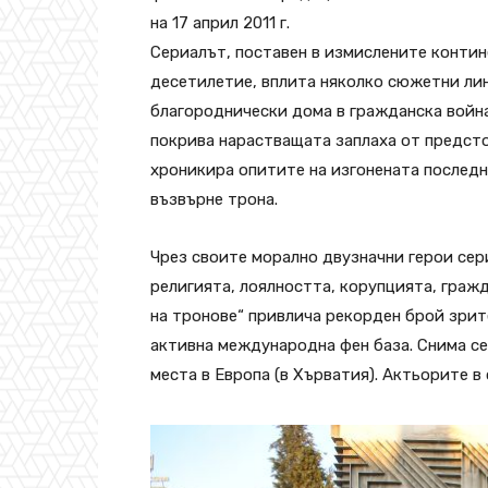
на 17 април 2011 г.
Сериалът, поставен в измислените контин
десетилетие, вплита няколко сюжетни лин
благороднически дома в гражданска война
покрива нарастващата заплаха от предст
хроникира опитите на изгонената последн
възвърне трона.
Чрез своите морално двузначни герои сер
религията, лоялността, корупцията, гражд
на тронове“ привлича рекорден брой зри
активна международна фен база. Снима се
места в Европа (в Хърватия). Актьорите в