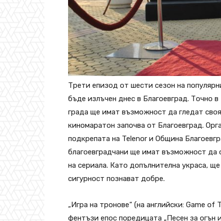
Трети епизод от шести сезон на популярн
бъде излъчен днес в Благоевград. Точно в
града ще имат възможност да гледат сво
киномаратон започва от Благоевград. Орг
подкрепата на Telenor и Община Благоевгр
благоевградчани ще имат възможност да с
на сериала. Като допълнителна украса, ще
сигурност познават добре.
„Игра на тронове“ (на английски: Game of 
фентъзи епос поредицата „Песен за огън и