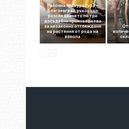
Районна прокуратура –
Благоевград ръководи
разследването по три
досъдебни производства
за незаконно отглеждане
От
на растения от рода на
количе
конопа
скл