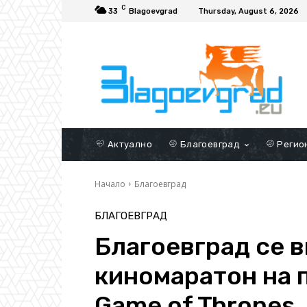
C
33
Blagoevgrad
Thursday, August 6, 2026
Актуално
Благоевград
Регио
Начало
Благоевград
БЛАГОЕВГРАД
Благоевград се 
киномаратон на 
Game of Thrones