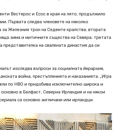
енти Вестерос и Есос в края на лято, продължило
ии. Първата следва членовете на няколко
 за Железния трон на Седемте кралства; втората
ояща зима и митичните същества на Севера; третата
а представителка на свалената династия да си
иалът изследва въпроси за социалната йерархия,
анската война, престъпленията и наказанията. „Игра
тели по HBO и придобива изключително широка и
 основно в Белфаст, Северна Ирландия и на някои
 сериала са основно англичани или ирландци.