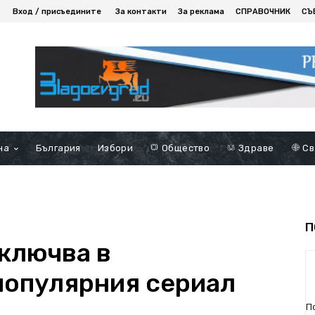
Вход / присъедините
За контакти
За реклама
СПРАВОЧНИК
СЪ
на
България
Избори
Общество
Здраве
Св
П
включва в
популярния сериал
П