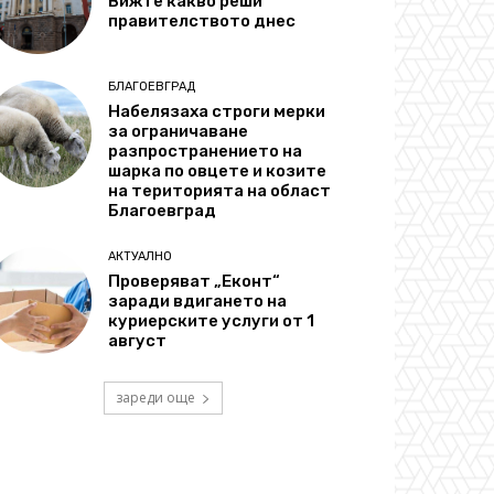
Вижте какво реши
правителството днес
БЛАГОЕВГРАД
Набелязаха строги мерки
за ограничаване
разпространението на
шарка по овцете и козите
на територията на област
Благоевград
АКТУАЛНО
Проверяват „Еконт“
заради вдигането на
куриерските услуги от 1
август
зареди още