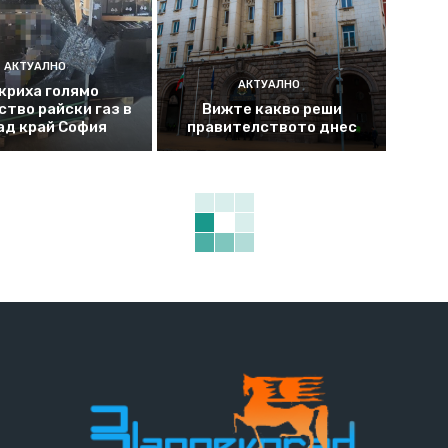
АКТУАЛНО
АКТУАЛНО
криха голямо
ство райски газ в
Вижте какво реши
ад край София
правителството днес