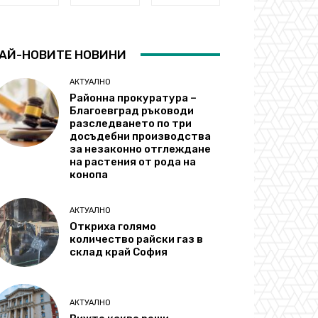
АЙ-НОВИТЕ НОВИНИ
АКТУАЛНО
Районна прокуратура –
Благоевград ръководи
разследването по три
досъдебни производства
за незаконно отглеждане
на растения от рода на
конопа
АКТУАЛНО
Откриха голямо
количество райски газ в
склад край София
АКТУАЛНО