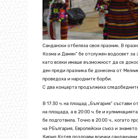
Сандански отбеляза своя празник. В празн
Козма и Дамян“ бе отслужен водосвет за
като всеки имаше възможност да се докос
ден преди празника бе донесена от Мелни
проведоха и народните борби.
С два концерта продължиха следобедните
В 17:30 ч. на площад „България“ състави 
на площада, а в 20:00 ч. бе и кулминация
бе подготвила. Точно в 20:00 ч., когато п
на РБългария, Европейски съюз и знамето
Кирил Котев поздрави всички санданчани и