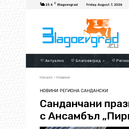
C
23.4
Blagoevgrad
Friday, August 7, 2026
Актуално
Благоевград
Регио
Начало
Новини
НОВИНИ
РЕГИОНА
САНДАНСКИ
Санданчани праз
с Ансамбъл „Пир