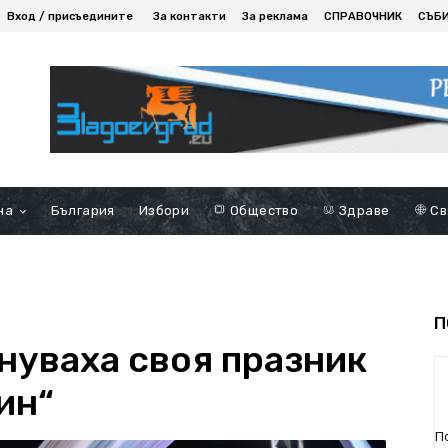
Вход / присъедините
За контакти
За реклама
СПРАВОЧНИК
СЪБ
на
България
Избори
Общество
Здраве
Св
П
нуваха своя празник
ин“
П