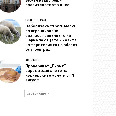
Вижте какво реши
правителството днес
БЛАГОЕВГРАД
Набелязаха строги мерки
за ограничаване
разпространението на
шарка по овцете и козите
на територията на област
Благоевград
АКТУАЛНО
Проверяват „Еконт“
заради вдигането на
куриерските услуги от 1
август
зареди още