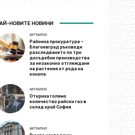
АЙ-НОВИТЕ НОВИНИ
АКТУАЛНО
Районна прокуратура –
Благоевград ръководи
разследването по три
досъдебни производства
за незаконно отглеждане
на растения от рода на
конопа
АКТУАЛНО
Откриха голямо
количество райски газ в
склад край София
АКТУАЛНО