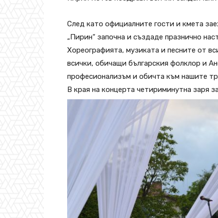
След като официалните гости и кмета зае
„Пирин“ започна и създаде празнично наст
Хореографията, музиката и песните от вс
всички, обичащи българския фолклор и Ан
професионализъм и обичта към нашите тр
В края на концерта четириминутна заря за