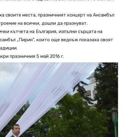
ха своите места, празничният концерт на Ансамбъл
роение на всички, дошли да празнуват.
ички кътчета на България, изпълни сърцата на
самбъл „Пирин“, които още веднъж показаха своят
адиции.
кри празничния 5 май 2016 г.