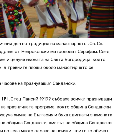
ичния ден по традиция на манастирчето „Св. Св.
 здраве от Неврокопски митрополит Серафим. След
не и целуне иконата на Света Богородица, която
к, в тревните площи около манастирчето се
 часове на празнуващия Сандански.
от НЧ „Отец Паисий 1919? събраха всички празнуващи
та на празничната програма, която община Сандански
розвуча химна на България и бяха вдигнати знамената
 на община Сандански, кметът на община Сандански
 пожела много здраве на всички, които го обичат.