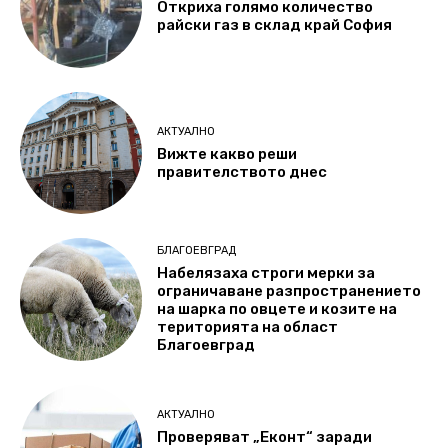
Откриха голямо количество
райски газ в склад край София
АКТУАЛНО
Вижте какво реши
правителството днес
БЛАГОЕВГРАД
Набелязаха строги мерки за
ограничаване разпространението
на шарка по овцете и козите на
територията на област
Благоевград
АКТУАЛНО
Проверяват „Еконт“ заради