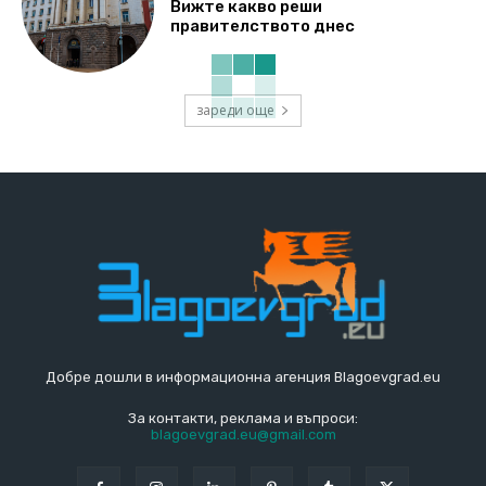
Вижте какво реши
правителството днес
зареди още
Добре дошли в информационна агенция Blagoevgrad.eu
За контакти, реклама и въпроси:
blagoevgrad.eu@gmail.com