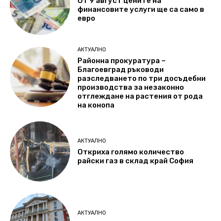
От 9 август цените на
финансовите услуги ще са само в
евро
АКТУАЛНО
Районна прокуратура –
Благоевград ръководи
разследването по три досъдебни
производства за незаконно
отглеждане на растения от рода
на конопа
АКТУАЛНО
Откриха голямо количество
райски газ в склад край София
АКТУАЛНО