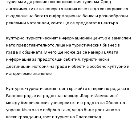
туризъм и да развие поклонническия туризъм. Сред
ангажиментите на консултативния съвет е да се погрижи за
създаване на богата информационна банка и разнообразни
рекламни материали, които ще се предлагат в центъра.
Културно-туристическият информационен център е замислен
като представителното лице на туристическия бизнес в
града и общината. В него ще може да се намери цялата
информация за предстоящи събития, туристически
дестинации, история на града и обекти с особено културно и
историческо значение
Културно-туристическият център, който е първи по рода си в
Благоевград, е изграден на площад „Георги Измирлиев”
между Американския университет и сградата на Областна
управа. Мястото е избрано така, че да бъде достъпно за
всеки гражданин, гост и турист на Благоевград.