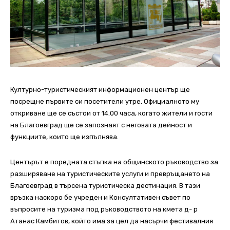
Културно-туристическият информационен център ще
посрещне първите си посетители утре. Официалното му
откриване ще се състои от 14.00 часа, когато жители и гости
на Благоевград ще се запознаят с неговата дейност и
функциите, които ще изпълнява.
Центърът е поредната стъпка на общинското ръководство за
разширяване на туристическите услуги и превръщането на
Благоевград в търсена туристическа дестинация. В тази
връзка наскоро бе учреден и Консултативен съвет по
въпросите на туризма под ръководството на кмета д- р
Атанас Камбитов, който има за цел да насърчи фестивалния