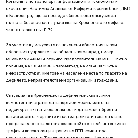
Комисията по транспорт, информационни технологии и
съобщения Настимир Ананиев от Рeформаторския блок (ДБГ)
в Благоевград ще се проведе обществена дискусия за
пътната безопасност в участъка на Кресненското дефиле,
част от главен път Е-79.
За участие в дискусията са поканени областният и зам.-
областният управител на област Благоевград, Бисер
Михайлов и Анна Бистричка, представители на МВР – Пътна
полиция, на ОД на МВР Благоевград, на Агенция “Пътна
инфраструктура”, кметове на населени места по трасето на
дефилето, неправителствени организации и граждани.
Ситуацията в Кресненското дефиле изисква всички
компетентни страни да начертаем мерки, които да
подсигурят пътната безопасност и да намалят броя на
катастрофите, жертвите и пострадалите, и това да стане
преди началото на летния сезон, който е с най-интензивен
трафик и висока концентрация на ПТП, коментира
председателят на Транспортната комисия Настимир