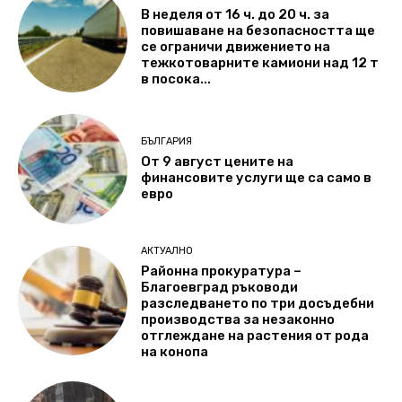
В неделя от 16 ч. до 20 ч. за
повишаване на безопасността ще
се ограничи движението на
тежкотоварните камиони над 12 т
в посока...
БЪЛГАРИЯ
От 9 август цените на
финансовите услуги ще са само в
евро
АКТУАЛНО
Районна прокуратура –
Благоевград ръководи
разследването по три досъдебни
производства за незаконно
отглеждане на растения от рода
на конопа