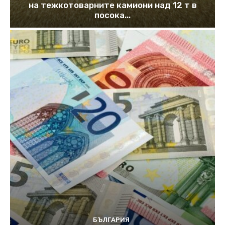
на тежкотоварните камиони над 12 т в
посока...
БЪЛГАРИЯ