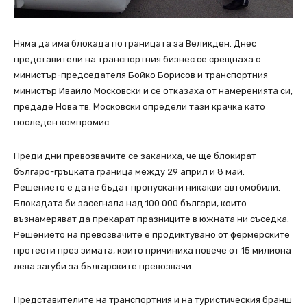
Няма да има блокада по границата за Великден. Днес
представители на транспортния бизнес се срещнаха с
министър-председателя Бойко Борисов и транспортния
министър Ивайло Московски и се отказаха от намеренията си,
предаде Нова тв. Московски определи тази крачка като
последен компромис.
Преди дни превозвачите се заканиха, че ще блокират
българо-гръцката граница между 29 април и 8 май.
Решението е да не бъдат пропускани никакви автомобили.
Блокадата би засегнала над 100 000 българи, които
възнамеряват да прекарат празниците в южната ни съседка.
Решението на превозвачите е продиктувано от фермерските
протести през зимата, които причиниха повече от 15 милиона
лева загуби за българските превозвачи.
Представителите на транспортния и на туристическия бранш