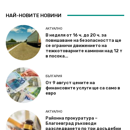
НАЙ-НОВИТЕ НОВИНИ
АКТУАЛНО
В неделя от 16 ч. до 20 ч. за
повишаване на безопасността ще
се ограничи движението на
тежкотоварните камиони над 12 т
в посока...
БЪЛГАРИЯ
От 9 август цените на
финансовите услуги ще са само в
евро
АКТУАЛНО
Районна прокуратура –
Благоевград ръководи
разследването по три досъдебни