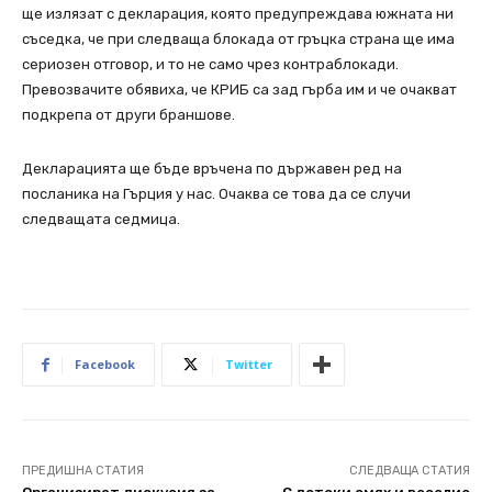
ще излязат с декларация, която предупреждава южната ни
съседка, че при следваща блокада от гръцка страна ще има
сериозен отговор, и то не само чрез контраблокади.
Превозвачите обявиха, че КРИБ са зад гърба им и че очакват
подкрепа от други браншове.
Декларацията ще бъде връчена по държавен ред на
посланика на Гърция у нас. Очаква се това да се случи
следващата седмица.
Facebook
Twitter
ПРЕДИШНА СТАТИЯ
СЛЕДВАЩА СТАТИЯ