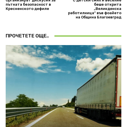
Oрганизират дискусия за
С детски смях и веселие
пътната безопасност в
беше открита
Кресненското дефиле
„Великденска
работилница“ във фоайето
на Община Благоевград
ПРОЧЕТЕТЕ ОЩЕ..