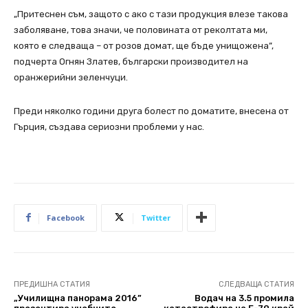
„Притеснен съм, защото с ако с тази продукция влезе такова
заболяване, това значи, че половината от реколтата ми,
която е следваща – от розов домат, ще бъде унищожена”,
подчерта Огнян Златев, български производител на
оранжерийни зеленчуци.
Преди няколко години друга болест по доматите, внесена от
Гърция, създава сериозни проблеми у нас.
Facebook
Twitter
ПРЕДИШНА СТАТИЯ
СЛЕДВАЩА СТАТИЯ
„Училищна панорама 2016”
Водач на 3.5 промила