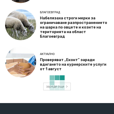
БЛАГОЕВГРАД
Набелязаха строги мерки за
ограничаване разпространението
на шарка по овцете и козите на
територията на област
Благоевград
АКТУАЛНО
Проверяват „Еконт“ заради
вдигането на куриерските услуги
от 1 август
зареди още