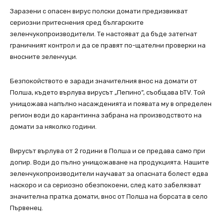
Заразени с опасен вирус полски домати предизвикват
сериозни притеснения сред българските
зеленчукопроизводители. Те настояват да бъде затегнат
граничният контрол и да се правят по-щателни проверки на
вносните зеленчуци.
Безпокойството е заради значителния внос на домати от
Полша, където върлува вирусът „Пепино”, съобщава bTV. Той
унищожава напълно насажденията и появата му в определен
регион води до карантинна забрана на производството на
домати за няколко години.
Вирусът върлува от 2 години в Полша и се предава само при
допир. Води до пълно унищожаване на продукцията. Нашите
зеленчукопроизводители научават за опасната болест едва
наскоро и са сериозно обезпокоени, след като забелязват
значителна пратка домати, внос от Полша на борсата в село
Първенец.