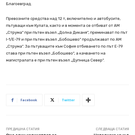
Благоевград.
Превозните средства над 12 т, включително и автобусите,
пътуващи към Кулата, както и в момента се отбиват от АМ
„Струма“ при пътен възел „Долна Диканя“, преминават по път
I-1/Е-79 и при пътен възел „Бобошево“ продължават по АМ
„Струма“. За пътуващите към София отбиването по път Е-79
става при пътен възел „Бобошево“, а качването на
магистралата е при пътен възел „Дупница Север“.
Facebook
Twitter
ПРЕДИШНА СТАТИЯ
СЛЕДВАЩА СТАТИЯ