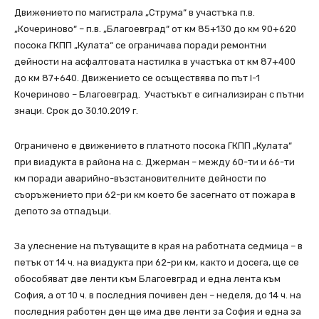
Движението по магистрала „Струма“ в участъка п.в.
„Кочериново“ – п.в. „Благоевград“ от км 85+130 до км 90+620
посока ГКПП „Кулата“ се ограничава поради ремонтни
дейности на асфалтовата настилка в участъка от км 87+400
до км 87+640. Движението се осъществява по път I-1
Кочериново – Благоевград. Участъкът е сигнализиран с пътни
знаци. Срок до 30.10.2019 г.
Ограничено е движението в платното посока ГКПП „Кулата“
при виадукта в района на с. Джерман – между 60-ти и 66-ти
км поради аварийно-възстановителните дейности по
съоръжението при 62-ри км което бе засегнато от пожара в
депото за отпадъци.
За улеснение на пътуващите в края на работната седмица – в
петък от 14 ч. на виадукта при 62-ри км, както и досега, ще се
обособяват две ленти към Благоевград и една лента към
София, а от 10 ч. в последния почивен ден – неделя, до 14 ч. на
последния работен ден ще има две ленти за София и една за