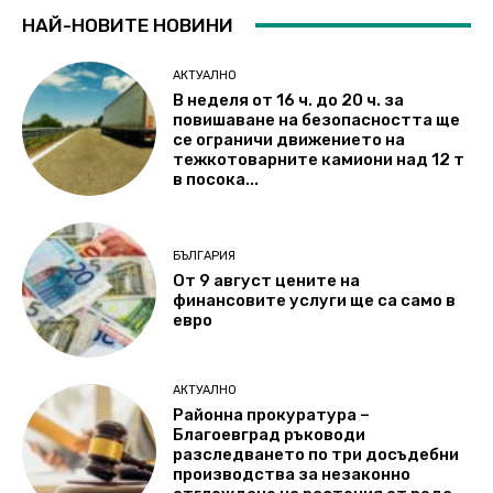
НАЙ-НОВИТЕ НОВИНИ
АКТУАЛНО
В неделя от 16 ч. до 20 ч. за
повишаване на безопасността ще
се ограничи движението на
тежкотоварните камиони над 12 т
в посока...
БЪЛГАРИЯ
От 9 август цените на
финансовите услуги ще са само в
евро
АКТУАЛНО
Районна прокуратура –
Благоевград ръководи
разследването по три досъдебни
производства за незаконно