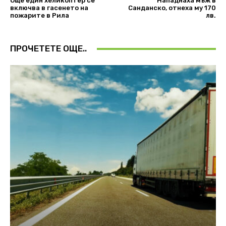
Още един хеликоптер се
Нападнаха мъж в
включва в гасенето на
Санданско, отнеха му 170
пожарите в Рила
лв.
ПРОЧЕТЕТЕ ОЩЕ..