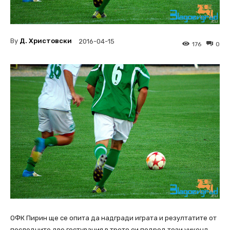
By
Д. Христовски
2016-04-15
176
0
ОФК Пирин ще се опита да надгради играта и резултатите от
последните две гостувания в трето си подред този уикенд,