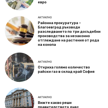
евро
АКТУАЛНО
Районна прокуратура –
Благоевград ръководи
разследването по три досъдебни
производства за незаконно
отглеждане на растения от рода
на конопа
АКТУАЛНО
Откриха голямо количество
райски газ в склад край София
АКТУАЛНО
Вижте какво реши
правителството днес