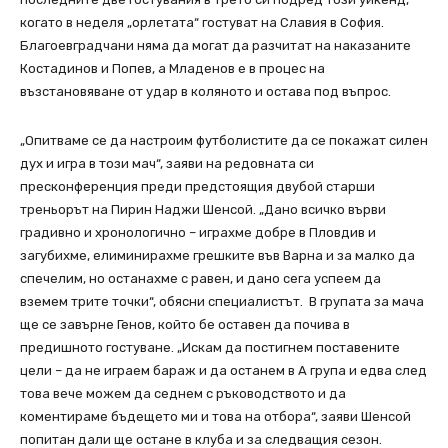
когато в неделя „орлетата“ гостуват на Славия в София.
Благоевградчани няма да могат да разчитат на наказаните
Костадинов и Попев, а Младенов е в процес на
възстановяване от удар в коляното и остава под въпрос.
„Опитваме се да настроим футболистите да се покажат силен
дух и игра в този мач“, заяви на редовната си
пресконференция п
реди предстоящия двубой старши
треньорът на Пирин Наджи Шенсой. „Дано всичко върви
градивно и хронологично – играхме добре в Пловдив и
загубихме, елиминирахме грешките във Варна и за малко да
спечелим, но останахме с равен, и дано сега успеем да
вземем трите точки“, обясни специалистът.
В групата за мача
ще се завърне Генов, който бе оставен да почива в
предишното гостуване. „Искам да постигнем поставените
цели – да не играем бараж и да останем в А група и едва след
това вече можем да седнем с ръководството и да
коментираме бъдещето ми и това на отбора“, заяви Шенсой
попитан дали ще остане в клуба и за следващия сезон.