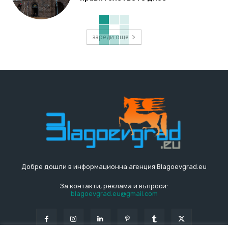
зареди още
Добре дошли в информационна агенция Blagoevgrad.eu
За контакти, реклама и въпроси:
blagoevgrad.eu@gmail.com