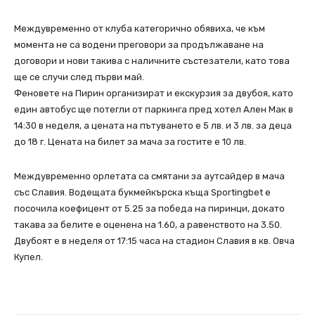
Междувременно от клуба категорично обявиха, че към
момента не са водени преговори за продължаване на
договори и нови такива с наличните състезатели, като това
ще се случи след първи май.
Феновете на Пирин организират и екскурзия за двубоя, като
един автобус ще потегли от паркинга пред хотел Ален Мак в
14:30 в неделя, а цената на пътуването е 5 лв. и 3 лв. за деца
до 18 г. Цената на билет за мача за гостите е 10 лв.
Междувременно орлетата са смятани за аутсайдер в мача
със Славия. Водещата букмейкърска къща Sportingbet е
посочила коефицент от 5.25 за победа на пиринци, докато
такава за белите е оценена на 1.60, а равенството на 3.50.
Двубоят е в неделя от 17:15 часа на стадион Славия в кв. Овча
Купел.